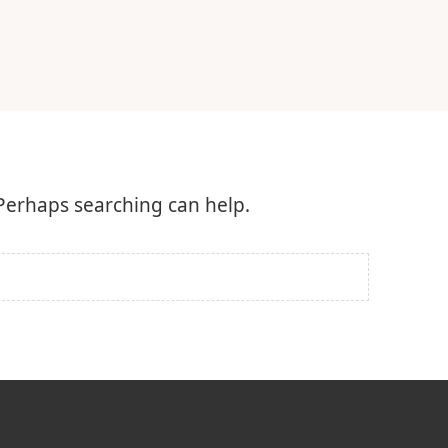
 Perhaps searching can help.