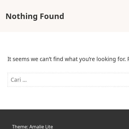
Nothing Found
It seems we can’t find what you’re looking for.
Cari
untuk:
Theme: Amalie Lite