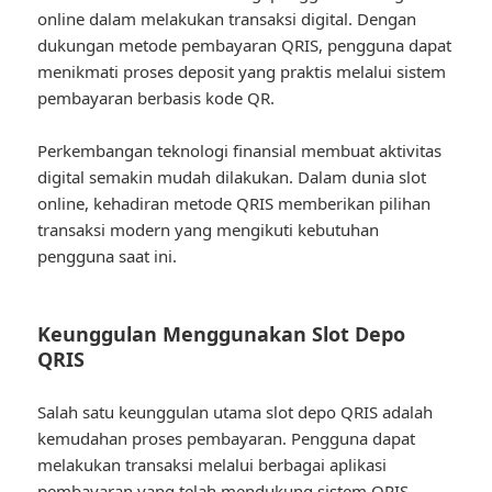
online dalam melakukan transaksi digital. Dengan
dukungan metode pembayaran QRIS, pengguna dapat
menikmati proses deposit yang praktis melalui sistem
pembayaran berbasis kode QR.
Perkembangan teknologi finansial membuat aktivitas
digital semakin mudah dilakukan. Dalam dunia slot
online, kehadiran metode QRIS memberikan pilihan
transaksi modern yang mengikuti kebutuhan
pengguna saat ini.
Keunggulan Menggunakan Slot Depo
QRIS
Salah satu keunggulan utama slot depo QRIS adalah
kemudahan proses pembayaran. Pengguna dapat
melakukan transaksi melalui berbagai aplikasi
pembayaran yang telah mendukung sistem QRIS