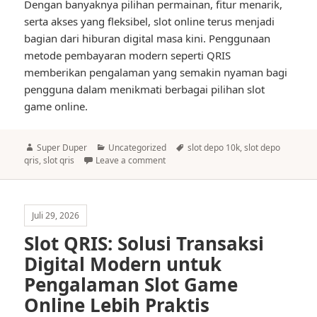
Dengan banyaknya pilihan permainan, fitur menarik,
serta akses yang fleksibel, slot online terus menjadi
bagian dari hiburan digital masa kini. Penggunaan
metode pembayaran modern seperti QRIS
memberikan pengalaman yang semakin nyaman bagi
pengguna dalam menikmati berbagai pilihan slot
game online.
Author
Categories
Tags
Super Duper
Uncategorized
slot depo 10k
,
slot depo
qris
,
slot qris
Leave a comment
Juli 29, 2026
Slot QRIS: Solusi Transaksi
Digital Modern untuk
Pengalaman Slot Game
Online Lebih Praktis