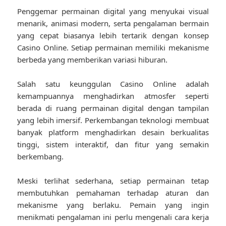
Penggemar permainan digital yang menyukai visual
menarik, animasi modern, serta pengalaman bermain
yang cepat biasanya lebih tertarik dengan konsep
Casino Online. Setiap permainan memiliki mekanisme
berbeda yang memberikan variasi hiburan.
Salah satu keunggulan Casino Online adalah
kemampuannya menghadirkan atmosfer seperti
berada di ruang permainan digital dengan tampilan
yang lebih imersif. Perkembangan teknologi membuat
banyak platform menghadirkan desain berkualitas
tinggi, sistem interaktif, dan fitur yang semakin
berkembang.
Meski terlihat sederhana, setiap permainan tetap
membutuhkan pemahaman terhadap aturan dan
mekanisme yang berlaku. Pemain yang ingin
menikmati pengalaman ini perlu mengenali cara kerja