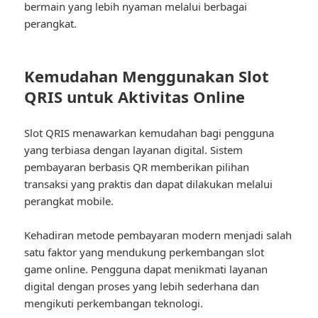
bermain yang lebih nyaman melalui berbagai
perangkat.
Kemudahan Menggunakan Slot
QRIS untuk Aktivitas Online
Slot QRIS menawarkan kemudahan bagi pengguna
yang terbiasa dengan layanan digital. Sistem
pembayaran berbasis QR memberikan pilihan
transaksi yang praktis dan dapat dilakukan melalui
perangkat mobile.
Kehadiran metode pembayaran modern menjadi salah
satu faktor yang mendukung perkembangan slot
game online. Pengguna dapat menikmati layanan
digital dengan proses yang lebih sederhana dan
mengikuti perkembangan teknologi.