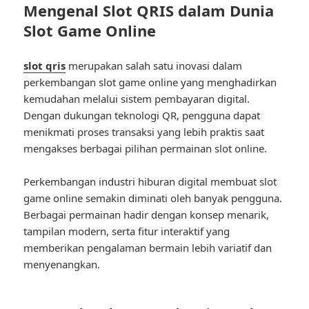
Mengenal Slot QRIS dalam Dunia
Slot Game Online
slot qris
merupakan salah satu inovasi dalam
perkembangan slot game online yang menghadirkan
kemudahan melalui sistem pembayaran digital.
Dengan dukungan teknologi QR, pengguna dapat
menikmati proses transaksi yang lebih praktis saat
mengakses berbagai pilihan permainan slot online.
Perkembangan industri hiburan digital membuat slot
game online semakin diminati oleh banyak pengguna.
Berbagai permainan hadir dengan konsep menarik,
tampilan modern, serta fitur interaktif yang
memberikan pengalaman bermain lebih variatif dan
menyenangkan.