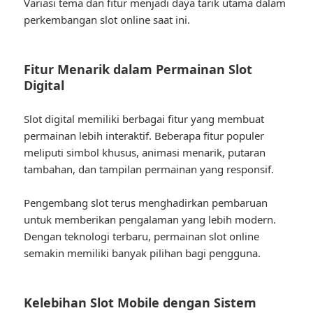
Variasi tema dan fitur menjadi daya tarik utama dalam
perkembangan slot online saat ini.
Fitur Menarik dalam Permainan Slot
Digital
Slot digital memiliki berbagai fitur yang membuat
permainan lebih interaktif. Beberapa fitur populer
meliputi simbol khusus, animasi menarik, putaran
tambahan, dan tampilan permainan yang responsif.
Pengembang slot terus menghadirkan pembaruan
untuk memberikan pengalaman yang lebih modern.
Dengan teknologi terbaru, permainan slot online
semakin memiliki banyak pilihan bagi pengguna.
Kelebihan Slot Mobile dengan Sistem