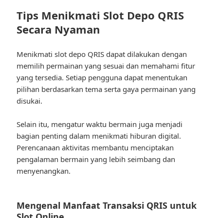
Tips Menikmati Slot Depo QRIS
Secara Nyaman
Menikmati slot depo QRIS dapat dilakukan dengan
memilih permainan yang sesuai dan memahami fitur
yang tersedia. Setiap pengguna dapat menentukan
pilihan berdasarkan tema serta gaya permainan yang
disukai.
Selain itu, mengatur waktu bermain juga menjadi
bagian penting dalam menikmati hiburan digital.
Perencanaan aktivitas membantu menciptakan
pengalaman bermain yang lebih seimbang dan
menyenangkan.
Mengenal Manfaat Transaksi QRIS untuk
Slot Online