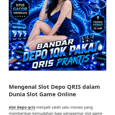
Mengenal Slot Depo QRIS dalam
Dunia Slot Game Online
slot depo qris
menjadi salah satu inovasi yang
memberikan kemudahan bagi penggemar slot game