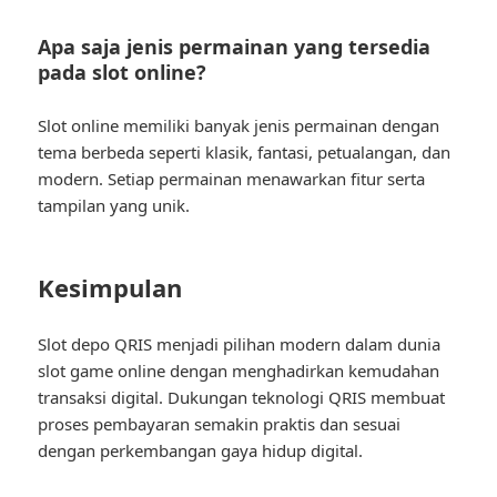
Apa saja jenis permainan yang tersedia
pada slot online?
Slot online memiliki banyak jenis permainan dengan
tema berbeda seperti klasik, fantasi, petualangan, dan
modern. Setiap permainan menawarkan fitur serta
tampilan yang unik.
Kesimpulan
Slot depo QRIS menjadi pilihan modern dalam dunia
slot game online dengan menghadirkan kemudahan
transaksi digital. Dukungan teknologi QRIS membuat
proses pembayaran semakin praktis dan sesuai
dengan perkembangan gaya hidup digital.