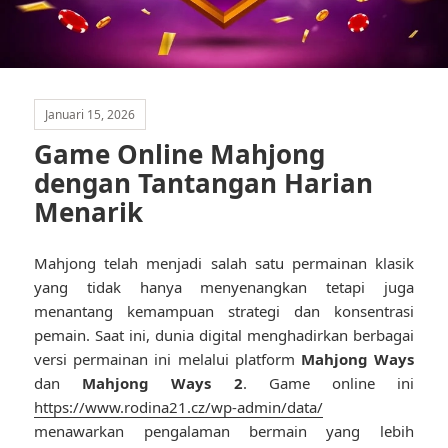
Januari 15, 2026
Game Online Mahjong
dengan Tantangan Harian
Menarik
Mahjong telah menjadi salah satu permainan klasik
yang tidak hanya menyenangkan tetapi juga
menantang kemampuan strategi dan konsentrasi
pemain. Saat ini, dunia digital menghadirkan berbagai
versi permainan ini melalui platform
Mahjong Ways
dan
Mahjong Ways 2
. Game online ini
https://www.rodina21.cz/wp-admin/data/
menawarkan pengalaman bermain yang lebih