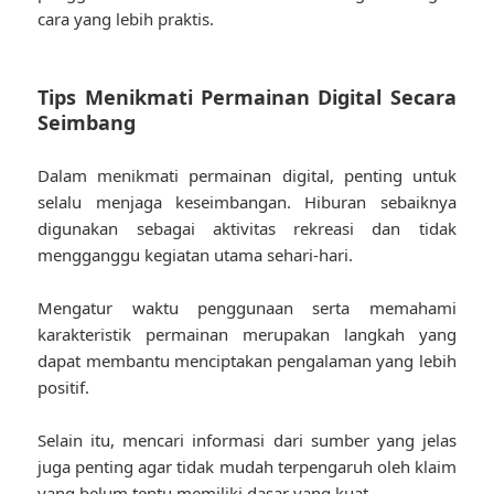
cara yang lebih praktis.
Tips Menikmati Permainan Digital Secara
Seimbang
Dalam menikmati permainan digital, penting untuk
selalu menjaga keseimbangan. Hiburan sebaiknya
digunakan sebagai aktivitas rekreasi dan tidak
mengganggu kegiatan utama sehari-hari.
Mengatur waktu penggunaan serta memahami
karakteristik permainan merupakan langkah yang
dapat membantu menciptakan pengalaman yang lebih
positif.
Selain itu, mencari informasi dari sumber yang jelas
juga penting agar tidak mudah terpengaruh oleh klaim
yang belum tentu memiliki dasar yang kuat.