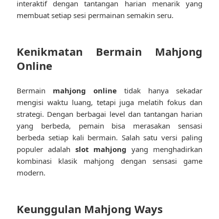
interaktif dengan tantangan harian menarik yang
membuat setiap sesi permainan semakin seru.
Kenikmatan Bermain Mahjong
Online
Bermain
mahjong online
tidak hanya sekadar
mengisi waktu luang, tetapi juga melatih fokus dan
strategi. Dengan berbagai level dan tantangan harian
yang berbeda, pemain bisa merasakan sensasi
berbeda setiap kali bermain. Salah satu versi paling
populer adalah
slot mahjong
yang menghadirkan
kombinasi klasik mahjong dengan sensasi game
modern.
Keunggulan
Mahjong Ways