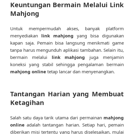
Keuntungan Bermain Melalui
Link
Mahjong
Untuk mempermudah akses, banyak platform
menyediakan
link mahjong
yang bisa digunakan
kapan saja. Pemain bisa langsung menikmati game
tanpa harus mengunduh aplikasi tambahan. Selain itu,
bermain melalui
link mahjong
juga menjamin
koneksi yang stabil sehingga pengalaman bermain
mahjong online
tetap lancar dan menyenangkan.
Tantangan Harian yang Membuat
Ketagihan
Salah satu daya tarik utama dari permainan
mahjong
online
adalah tantangan harian. Setiap hari, pemain
diberikan misi tertentu yang harus diselesaikan, mulai