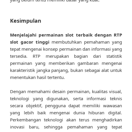
Kesimpulan
Menjelajahi permainan slot terbaik dengan RTP
slot gacor tinggi
membutuhkan pemahaman yang
tepat mengenai konsep permainan dan informasi yang
tersedia. RTP merupakan bagian dari statistik
permainan yang memberikan gambaran mengenai
karakteristik jangka panjang, bukan sebagai alat untuk
menentukan hasil tertentu.
Dengan memahami desain permainan, kualitas visual,
teknologi yang digunakan, serta informasi teknis
secara objektif, pengguna dapat memiliki wawasan
yang lebih baik mengenai dunia hiburan digital.
Perkembangan teknologi akan terus menghadirkan
inovasi baru, sehingga pemahaman yang tepat