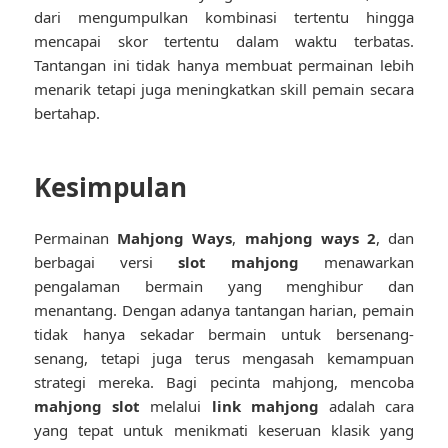
dari mengumpulkan kombinasi tertentu hingga
mencapai skor tertentu dalam waktu terbatas.
Tantangan ini tidak hanya membuat permainan lebih
menarik tetapi juga meningkatkan skill pemain secara
bertahap.
Kesimpulan
Permainan
Mahjong Ways
,
mahjong ways 2
, dan
berbagai versi
slot mahjong
menawarkan
pengalaman bermain yang menghibur dan
menantang. Dengan adanya tantangan harian, pemain
tidak hanya sekadar bermain untuk bersenang-
senang, tetapi juga terus mengasah kemampuan
strategi mereka. Bagi pecinta mahjong, mencoba
mahjong slot
melalui
link mahjong
adalah cara
yang tepat untuk menikmati keseruan klasik yang