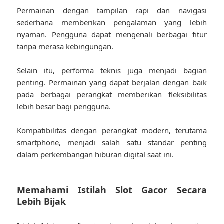
Permainan dengan tampilan rapi dan navigasi
sederhana memberikan pengalaman yang lebih
nyaman. Pengguna dapat mengenali berbagai fitur
tanpa merasa kebingungan.
Selain itu, performa teknis juga menjadi bagian
penting. Permainan yang dapat berjalan dengan baik
pada berbagai perangkat memberikan fleksibilitas
lebih besar bagi pengguna.
Kompatibilitas dengan perangkat modern, terutama
smartphone, menjadi salah satu standar penting
dalam perkembangan hiburan digital saat ini.
Memahami Istilah Slot Gacor Secara
Lebih Bijak