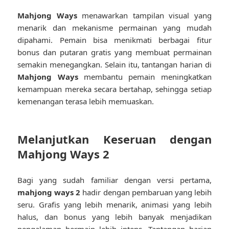
Mahjong Ways
menawarkan tampilan visual yang
menarik dan mekanisme permainan yang mudah
dipahami. Pemain bisa menikmati berbagai fitur
bonus dan putaran gratis yang membuat permainan
semakin menegangkan. Selain itu, tantangan harian di
Mahjong Ways
membantu pemain meningkatkan
kemampuan mereka secara bertahap, sehingga setiap
kemenangan terasa lebih memuaskan.
Melanjutkan Keseruan dengan
Mahjong Ways 2
Bagi yang sudah familiar dengan versi pertama,
mahjong ways 2
hadir dengan pembaruan yang lebih
seru. Grafis yang lebih menarik, animasi yang lebih
halus, dan bonus yang lebih banyak menjadikan