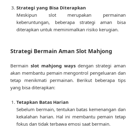
Strategi yang Bisa Diterapkan
Meskipun slot merupakan permainan
keberuntungan, beberapa strategi aman bisa
diterapkan untuk meminimalkan risiko kerugian.
Strategi Bermain Aman Slot Mahjong
Bermain
slot mahjong ways
dengan strategi aman
akan membantu pemain mengontrol pengeluaran dan
tetap menikmati permainan. Berikut beberapa tips
yang bisa diterapkan:
Tetapkan Batas Harian
Sebelum bermain, tentukan batas kemenangan dan
kekalahan harian. Hal ini membantu pemain tetap
fokus dan tidak terbawa emosi saat bermain.