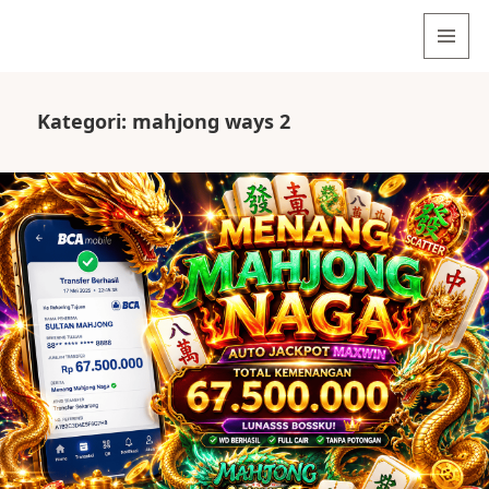
MENU
AND
WIDGETS
Kategori:
mahjong ways 2