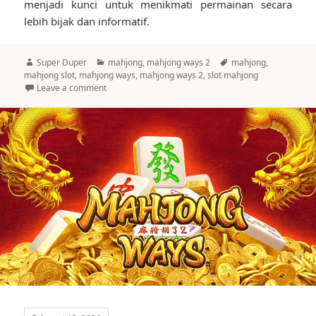
menjadi kunci untuk menikmati permainan secara
lebih bijak dan informatif.
Author
Categories
Tags
Super Duper
mahjong
,
mahjong ways 2
mahjong
,
mahjong slot
,
mahjong ways
,
mahjong ways 2
,
slot mahjong
Leave a comment