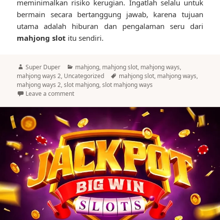
meminimalkan risiko kerugian. Ingatlah selalu untuk
bermain secara bertanggung jawab, karena tujuan
utama adalah hiburan dan pengalaman seru dari
mahjong slot
itu sendiri.
Author
Categories
Super Duper
mahjong
,
mahjong slot
,
mahjong ways
,
Tags
mahjong ways 2
,
Uncategorized
mahjong slot
,
mahjong ways
,
mahjong ways 2
,
slot mahjong
,
slot mahjong ways
Leave a comment