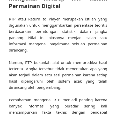
Permainan Digital
RTP atau Return to Player merupakan istilah yang
digunakan untuk menggambarkan persentase teoritis
berdasarkan perhitungan statistik dalam jangka
panjang. Nilai ini biasanya menjadi salah satu
informasi mengenai bagaimana sebuah permainan
dirancang.
Namun, RTP bukanlah alat untuk memprediksi hasil
tertentu. Angka tersebut tidak menentukan apa yang
akan terjadi dalam satu sesi permainan karena setiap
hasil dipengaruhi oleh sistem acak yang telah
dirancang oleh pengembang.
Pemahaman mengenai RTP menjadi penting karena
banyak informasi yang beredar sering kali
mencampurkan fakta teknis dengan pendapat