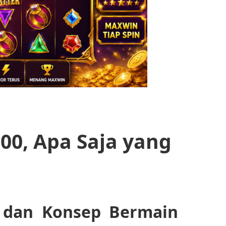
00, Apa Saja yang
0 dan Konsep Bermain