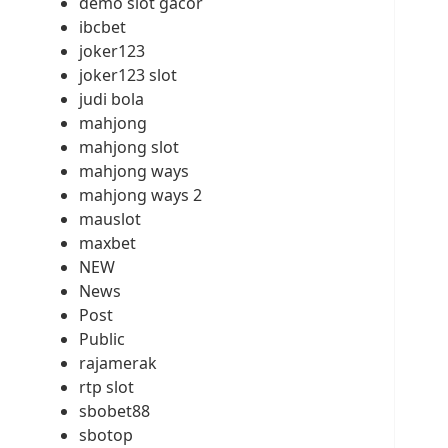
demo slot gacor
ibcbet
joker123
joker123 slot
judi bola
mahjong
mahjong slot
mahjong ways
mahjong ways 2
mauslot
maxbet
NEW
News
Post
Public
rajamerak
rtp slot
sbobet88
sbotop