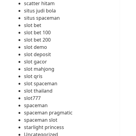
scatter hitam
situs judi bola
situs spaceman
slot bet
slot bet 100
slot bet 200
slot demo
slot deposit
slot gacor
slot mahjong
slot qris
slot spaceman
slot thailand
slot777
spaceman
spaceman pragmatic
spaceman slot
starlight princess
Uncategorized