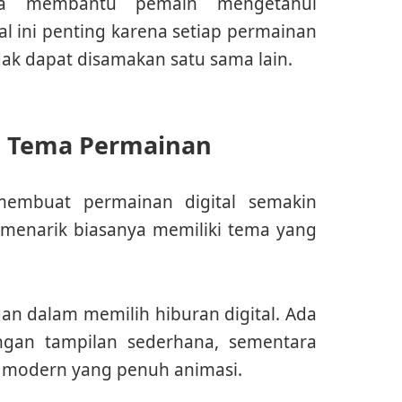
a membantu pemain mengetahui
 ini penting karena setiap permainan
dak dapat disamakan satu sama lain.
n Tema Permainan
 membuat permainan digital semakin
menarik biasanya memiliki tema yang
n dalam memilih hiburan digital. Ada
ngan tampilan sederhana, sementara
a modern yang penuh animasi.