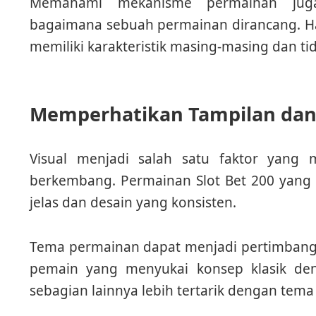
Memahami mekanisme permainan jug
bagaimana sebuah permainan dirancang. Hal
memiliki karakteristik masing-masing dan ti
Memperhatikan Tampilan da
Visual menjadi salah satu faktor yang
berkembang. Permainan Slot Bet 200 yang 
jelas dan desain yang konsisten.
Tema permainan dapat menjadi pertimbanga
pemain yang menyukai konsep klasik de
sebagian lainnya lebih tertarik dengan tem