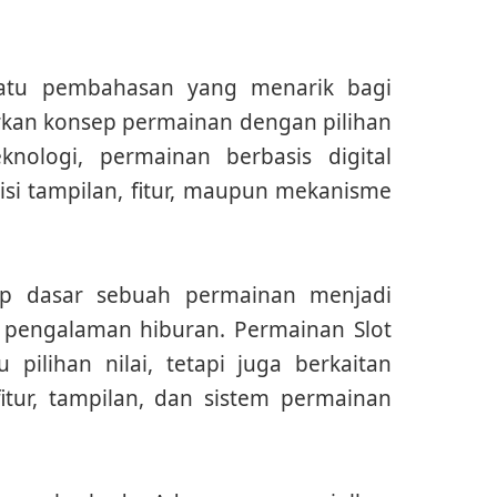
satu pembahasan yang menarik bagi
kan konsep permainan dengan pilihan
knologi, permainan berbasis digital
sisi tampilan, fitur, maupun mekanisme
p dasar sebuah permainan menjadi
 pengalaman hiburan. Permainan Slot
ilihan nilai, tetapi juga berkaitan
ur, tampilan, dan sistem permainan