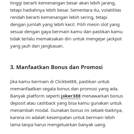
tinggi berarti kemenangan besar akan lebih jarang,
tetapi hadiahnya lebih besar. Sementara itu, volatilitas
rendah berarti kemenangan lebih sering, tetapi
dengan jumlah yang lebih kecil. Pilih mesin slot yang
sesuai dengan gaya bermain kamu dan pastikan kamu
tidak terlalu memaksakan diri untuk mengejar jackpot
yang jauh dari jangkauan.
3. Manfaatkan Bonus dan Promosi
Jika kamu bermain di Clickbet88, pastikan untuk
memanfaatkan segala bonus dan promosi yang ada.
Banyak platform seperti
joker388
menawarkan bonus
deposit atau cashback yang bisa kamu gunakan untuk
menambah modal. Gunakan bonus ini sebaik-baiknya,
karena ini adalah kesempatan untuk bermain lebih
lama tanpa harus mengeluarkan banyak uang.