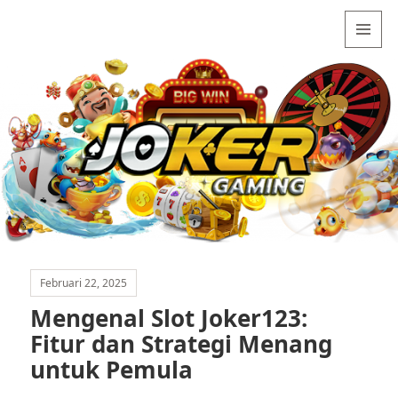
MENU
AND
WIDGETS
Februari 22, 2025
Mengenal Slot Joker123:
Fitur dan Strategi Menang
untuk Pemula