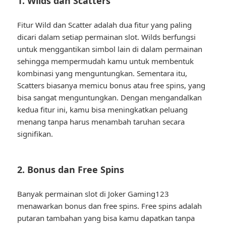
1. Wilds dan Scatters
Fitur Wild dan Scatter adalah dua fitur yang paling
dicari dalam setiap permainan slot. Wilds berfungsi
untuk menggantikan simbol lain di dalam permainan
sehingga mempermudah kamu untuk membentuk
kombinasi yang menguntungkan. Sementara itu,
Scatters biasanya memicu bonus atau free spins, yang
bisa sangat menguntungkan. Dengan mengandalkan
kedua fitur ini, kamu bisa meningkatkan peluang
menang tanpa harus menambah taruhan secara
signifikan.
2. Bonus dan Free Spins
Banyak permainan slot di Joker Gaming123
menawarkan bonus dan free spins. Free spins adalah
putaran tambahan yang bisa kamu dapatkan tanpa