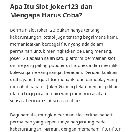
Apa Itu Slot Joker123 dan
Mengapa Harus Coba?
Bermain slot Joker123 bukan hanya tentang
keberuntungan, tetapi juga tentang bagaimana kamu
memanfaatkan berbagai fitur yang ada dalam
permainan untuk meningkatkan peluang menang.
Joker123 adalah salah satu platform permainan slot
online yang paling populer di Indonesia dan memiliki
koleksi game yang sangat beragam. Dengan kualitas
grafis yang tinggi, fitur menarik, dan gameplay yang
mudah dipahami, Joker Gaming telah menjadi pilihan
utama bagi para pemain yang ingin merasakan
sensasi bermain slot secara online.
Bagi pemula, mungkin bermain slot terlihat seperti
permainan yang sepenuhnya bergantung pada
keberuntungan. Namun, dengan memahami fitur-fitur