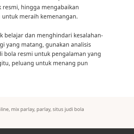
ak resmi, hingga mengabaikan
 untuk meraih kemenangan.
k belajar dan menghindari kesalahan-
egi yang matang, gunakan analisis
di bola resmi untuk pengalaman yang
itu, peluang untuk menang pun
nline
,
mix parlay
,
parlay
,
situs judi bola