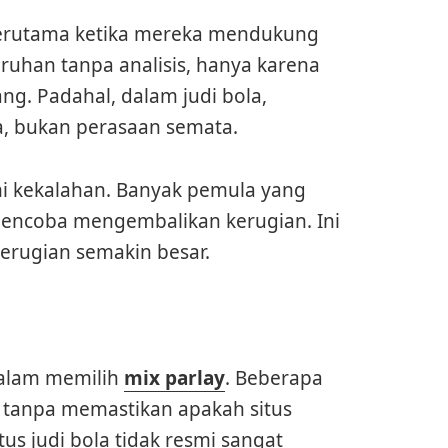
 terutama ketika mereka mendukung
ruhan tanpa analisis, hanya karena
g. Padahal, dalam judi bola,
a, bukan perasaan semata.
i kekalahan. Banyak pemula yang
encoba mengembalikan kerugian. Ini
erugian semakin besar.
 dalam memilih
mix parlay
. Beberapa
 tanpa memastikan apakah situs
itus judi bola tidak resmi sangat