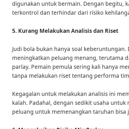
digunakan untuk bermain. Dengan begitu, 
terkontrol dan terhindar dari risiko kehilan
5. Kurang Melakukan Analisis dan Riset
Judi bola bukan hanya soal keberuntungan. 
meningkatkan peluang menang, terutama dal
parlay. Pemain pemula sering kali hanya me
tanpa melakukan riset tentang performa tim, 
Kegagalan untuk melakukan analisis ini me
kalah. Padahal, dengan sedikit usaha untuk
peluang untuk memenangkan taruhan bisa ja