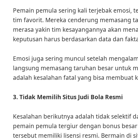
Pemain pemula sering kali terjebak emosi,
tim favorit. Mereka cenderung memasang ta
merasa yakin tim kesayangannya akan menan
keputusan harus berdasarkan data dan fakt
Emosi juga sering muncul setelah mengalam
langsung memasang taruhan besar untuk m
adalah kesalahan fatal yang bisa membuat k
3. Tidak Memilih Situs Judi Bola Resmi
Kesalahan berikutnya adalah tidak selektif
pemain pemula tergiur dengan bonus besar
tersebut memiliki lisensi resmi. Bermain di s