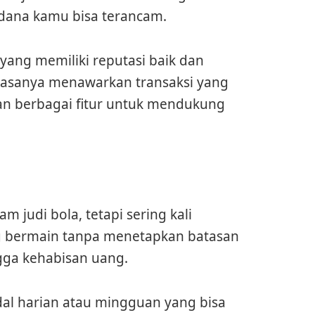
 dana kamu bisa terancam.
i yang memiliki reputasi baik dan
i biasanya menawarkan transaksi yang
an berbagai fitur untuk mendukung
judi bola, tetapi sering kali
g bermain tanpa menetapkan batasan
gga kehabisan uang.
al harian atau mingguan yang bisa