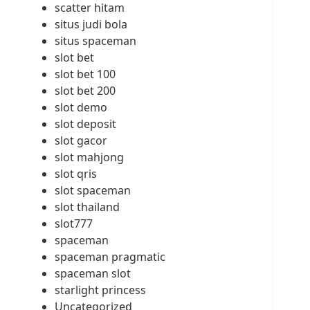
scatter hitam
situs judi bola
situs spaceman
slot bet
slot bet 100
slot bet 200
slot demo
slot deposit
slot gacor
slot mahjong
slot qris
slot spaceman
slot thailand
slot777
spaceman
spaceman pragmatic
spaceman slot
starlight princess
Uncategorized