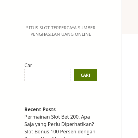
SITUS SLOT TERPERCAYA SUMBER
PENGHASILAN UANG ONLINE
Cari
CARI
Recent Posts
Permainan Slot Bet 200, Apa
Saja yang Perlu Diperhatikan?
Slot Bonus 100 Persen dengan