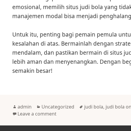
emosional, memilih situs judi bola yang tid
manajemen modal bisa menjadi penghalang
Untuk itu, penting bagi pemain pemula untu
kesalahan di atas. Bermainlah dengan strat
mendalam, dan pastikan bermain di situs ju
lebih aman dan menyenangkan. Dengan beg
semakin besar!
Author
Categories
Tags
admin
Uncategorized
judi bola
,
judi bola o
Leave a comment