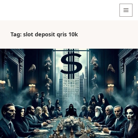
MENU
AND
WIDGETS
Tag:
slot deposit qris 10k