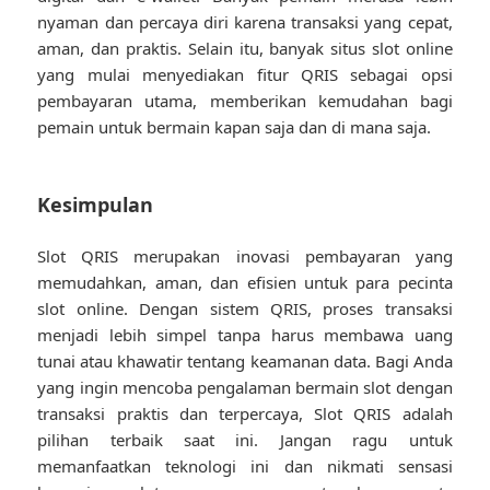
nyaman dan percaya diri karena transaksi yang cepat,
aman, dan praktis. Selain itu, banyak situs slot online
yang mulai menyediakan fitur QRIS sebagai opsi
pembayaran utama, memberikan kemudahan bagi
pemain untuk bermain kapan saja dan di mana saja.
Kesimpulan
Slot QRIS merupakan inovasi pembayaran yang
memudahkan, aman, dan efisien untuk para pecinta
slot online. Dengan sistem QRIS, proses transaksi
menjadi lebih simpel tanpa harus membawa uang
tunai atau khawatir tentang keamanan data. Bagi Anda
yang ingin mencoba pengalaman bermain slot dengan
transaksi praktis dan terpercaya, Slot QRIS adalah
pilihan terbaik saat ini. Jangan ragu untuk
memanfaatkan teknologi ini dan nikmati sensasi