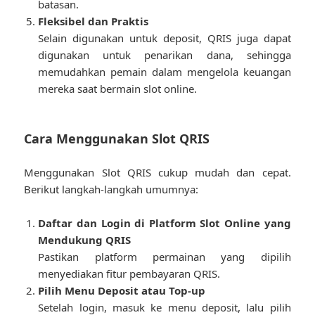
batasan.
Fleksibel dan Praktis
Selain digunakan untuk deposit, QRIS juga dapat
digunakan untuk penarikan dana, sehingga
memudahkan pemain dalam mengelola keuangan
mereka saat bermain slot online.
Cara Menggunakan Slot QRIS
Menggunakan Slot QRIS cukup mudah dan cepat.
Berikut langkah-langkah umumnya:
Daftar dan Login di Platform Slot Online yang
Mendukung QRIS
Pastikan platform permainan yang dipilih
menyediakan fitur pembayaran QRIS.
Pilih Menu Deposit atau Top-up
Setelah login, masuk ke menu deposit, lalu pilih