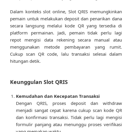
Dalam konteks slot online, Slot QRIS memungkinkan
pemain untuk melakukan deposit dan penarikan dana
secara langsung melalui kode QR yang tersedia di
platform permainan. Jadi, pemain tidak perlu lagi
repot mengisi data rekening secara manual atau
menggunakan metode pembayaran yang rumit.
Cukup scan QR code, lalu transaksi selesai dalam
hitungan detik.
Keunggulan Slot QRIS
Kemudahan dan Kecepatan Transaksi
Dengan QRIS, proses deposit dan withdraw
menjadi sangat cepat karena cukup scan kode QR
dan konfirmasi transaksi. Tidak perlu lagi mengisi
formulir panjang atau menunggu proses verifikasi
yang memakan waktu.