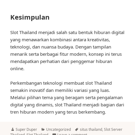
Kesimpulan
Slot Thailand menjadi salah satu bentuk hiburan digital
yang menawarkan kombinasi antara kreativitas,
teknologi, dan nuansa budaya. Dengan tampilan
menarik serta berbagai fitur modern, konsep ini terus
mendapatkan perhatian dari penggemar hiburan
online.
Perkembangan teknologi membuat slot Thailand
semakin inovatif dan memiliki variasi yang luas.
Melalui pilihan tema yang beragam serta pengalaman
digital yang dinamis, slot Thailand menjadi bagian dari
tren hiburan modern yang terus berkembang.
Author
Categories
Tags
Super Duper
Uncategorized
situs thailand
,
Slot Server
Thailand
,
Slot Thailand
Leave a comment