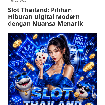
Juli 20, 2026
Slot Thailand: Pilihan
Hiburan Digital Modern
dengan Nuansa Menarik