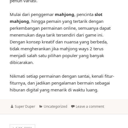
penuh variasi.
Mulai dari penggemar
mahjong
, pencinta
slot
mahjong
, hingga pemain yang tertarik dengan
perkembangan permainan online, semuanya dapat
menemukan daya tarik tersendiri dari game ini.
Dengan konsep kreatif dan nuansa yang berbeda,
tidak mengherankan jika mahjong ways 2 terus
menjadi salah satu pilihan populer yang banyak
dibicarakan.
Nikmati setiap permainan dengan santai, kenali fitur-
fiturnya, dan jadikan pengalaman bermain sebagai
hiburan digital yang menarik di waktu luang.
Author
Categories
Super Duper
Uncategorized
Leave a comment