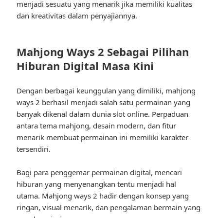
menjadi sesuatu yang menarik jika memiliki kualitas
dan kreativitas dalam penyajiannya.
Mahjong Ways 2 Sebagai Pilihan
Hiburan Digital Masa Kini
Dengan berbagai keunggulan yang dimiliki, mahjong
ways 2 berhasil menjadi salah satu permainan yang
banyak dikenal dalam dunia slot online. Perpaduan
antara tema mahjong, desain modern, dan fitur
menarik membuat permainan ini memiliki karakter
tersendiri.
Bagi para penggemar permainan digital, mencari
hiburan yang menyenangkan tentu menjadi hal
utama. Mahjong ways 2 hadir dengan konsep yang
ringan, visual menarik, dan pengalaman bermain yang