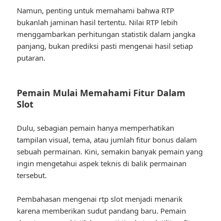
Namun, penting untuk memahami bahwa RTP
bukanlah jaminan hasil tertentu. Nilai RTP lebih
menggambarkan perhitungan statistik dalam jangka
panjang, bukan prediksi pasti mengenai hasil setiap
putaran.
Pemain Mulai Memahami Fitur Dalam
Slot
Dulu, sebagian pemain hanya memperhatikan
tampilan visual, tema, atau jumlah fitur bonus dalam
sebuah permainan. Kini, semakin banyak pemain yang
ingin mengetahui aspek teknis di balik permainan
tersebut.
Pembahasan mengenai rtp slot menjadi menarik
karena memberikan sudut pandang baru. Pemain