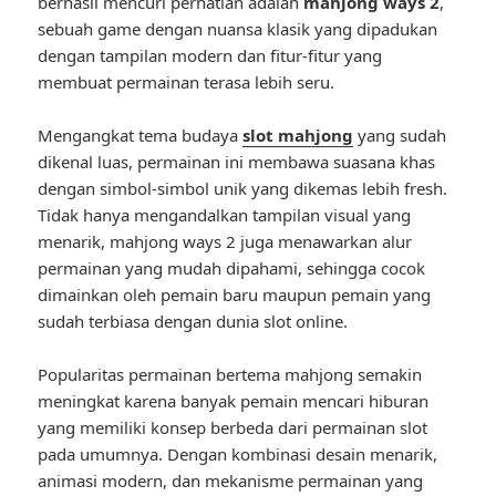
berhasil mencuri perhatian adalah
mahjong ways 2
,
sebuah game dengan nuansa klasik yang dipadukan
dengan tampilan modern dan fitur-fitur yang
membuat permainan terasa lebih seru.
Mengangkat tema budaya
slot mahjong
yang sudah
dikenal luas, permainan ini membawa suasana khas
dengan simbol-simbol unik yang dikemas lebih fresh.
Tidak hanya mengandalkan tampilan visual yang
menarik, mahjong ways 2 juga menawarkan alur
permainan yang mudah dipahami, sehingga cocok
dimainkan oleh pemain baru maupun pemain yang
sudah terbiasa dengan dunia slot online.
Popularitas permainan bertema mahjong semakin
meningkat karena banyak pemain mencari hiburan
yang memiliki konsep berbeda dari permainan slot
pada umumnya. Dengan kombinasi desain menarik,
animasi modern, dan mekanisme permainan yang