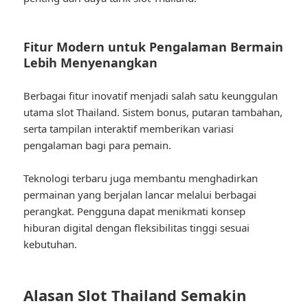
Fitur Modern untuk Pengalaman Bermain
Lebih Menyenangkan
Berbagai fitur inovatif menjadi salah satu keunggulan
utama slot Thailand. Sistem bonus, putaran tambahan,
serta tampilan interaktif memberikan variasi
pengalaman bagi para pemain.
Teknologi terbaru juga membantu menghadirkan
permainan yang berjalan lancar melalui berbagai
perangkat. Pengguna dapat menikmati konsep
hiburan digital dengan fleksibilitas tinggi sesuai
kebutuhan.
Alasan Slot Thailand Semakin