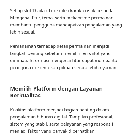
Setiap slot Thailand memiliki karakteristik berbeda.
Mengenal fitur, tema, serta mekanisme permainan
membantu pengguna mendapatkan pengalaman yang
lebih sesuai.
Pemahaman terhadap detail permainan menjadi
langkah penting sebelum memilih jenis slot yang
diminati. Informasi mengenai fitur dapat membantu
pengguna menentukan pilihan secara lebih nyaman.
Memilih Platform dengan Layanan
Berkualitas
Kualitas platform menjadi bagian penting dalam
pengalaman hiburan digital. Tampilan profesional,
sistem yang stabil, serta pelayanan yang responsif
menjadi faktor yang banyak diperhatikan.