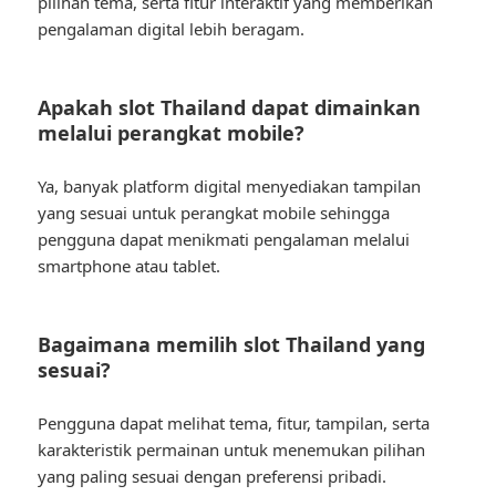
pilihan tema, serta fitur interaktif yang memberikan
pengalaman digital lebih beragam.
Apakah slot Thailand dapat dimainkan
melalui perangkat mobile?
Ya, banyak platform digital menyediakan tampilan
yang sesuai untuk perangkat mobile sehingga
pengguna dapat menikmati pengalaman melalui
smartphone atau tablet.
Bagaimana memilih slot Thailand yang
sesuai?
Pengguna dapat melihat tema, fitur, tampilan, serta
karakteristik permainan untuk menemukan pilihan
yang paling sesuai dengan preferensi pribadi.