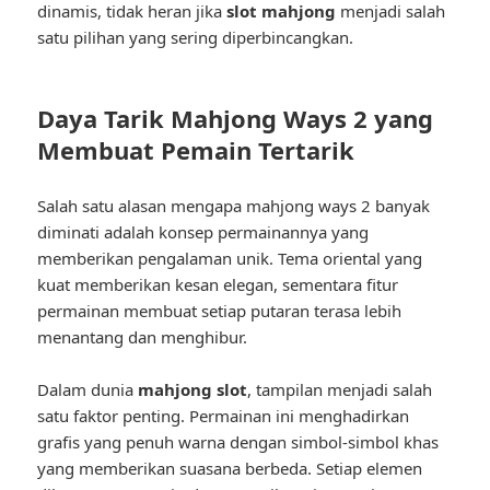
dinamis, tidak heran jika
slot mahjong
menjadi salah
satu pilihan yang sering diperbincangkan.
Daya Tarik Mahjong Ways 2 yang
Membuat Pemain Tertarik
Salah satu alasan mengapa mahjong ways 2 banyak
diminati adalah konsep permainannya yang
memberikan pengalaman unik. Tema oriental yang
kuat memberikan kesan elegan, sementara fitur
permainan membuat setiap putaran terasa lebih
menantang dan menghibur.
Dalam dunia
mahjong slot
, tampilan menjadi salah
satu faktor penting. Permainan ini menghadirkan
grafis yang penuh warna dengan simbol-simbol khas
yang memberikan suasana berbeda. Setiap elemen