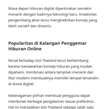
Masa depan hiburan digital diperkirakan semakin
menarik dengan hadirnya teknologi baru. Kreativitas
pengembang akan terus menghadirkan konsep yang
lebih variatif dan dinamis.
Popularitas di Kalangan Penggemar
Hiburan Online
Minat terhadap slot Thailand terus berkembang
karena menawarkan konsep hiburan yang mudah
dipahami. Kombinasi antara tampilan menarik dan
fitur modern membuatnya memiliki tempat tersendiri
di dunia digital.
Keberagaman pilihan membuat pengguna dapat
menikmati berbagai pengalaman sesuai preferensi.
Hal ini menjadikan slot Thailand sebagai salah satu