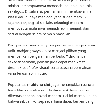
Salah satu keunggulan utama dari mahjong ways 2
adalah kemampuannya menggabungkan dua dunia
sekaligus. Di satu sisi, permainan ini membawa nilai
klasik dari budaya mahjong yang sudah memiliki
sejarah panjang. Di sisi lain, teknologi modern
membuat tampilannya menjadi lebih menarik dan
sesuai dengan selera pemain masa kini.
Bagi pemain yang menyukai permainan dengan tema
unik, mahjong ways 2 bisa menjadi pilihan yang
memberikan pengalaman berbeda. Tidak hanya
sekadar bermain, pemain juga dapat menikmati
desain kreatif, efek visual, serta suasana permainan
yang terasa lebih hidup.
Popularitas
mahjong slot
juga menunjukkan bahwa
tema klasik masih memiliki daya tarik besar ketika
dikemas dengan inovasi modern. Hal ini membuktikan
bahwa sebuah konsep sederhana dapat berkembang