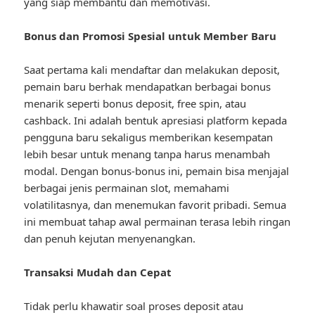
yang siap membantu dan memotivasi.
Bonus dan Promosi Spesial untuk Member Baru
Saat pertama kali mendaftar dan melakukan deposit,
pemain baru berhak mendapatkan berbagai bonus
menarik seperti bonus deposit, free spin, atau
cashback. Ini adalah bentuk apresiasi platform kepada
pengguna baru sekaligus memberikan kesempatan
lebih besar untuk menang tanpa harus menambah
modal. Dengan bonus-bonus ini, pemain bisa menjajal
berbagai jenis permainan slot, memahami
volatilitasnya, dan menemukan favorit pribadi. Semua
ini membuat tahap awal permainan terasa lebih ringan
dan penuh kejutan menyenangkan.
Transaksi Mudah dan Cepat
Tidak perlu khawatir soal proses deposit atau