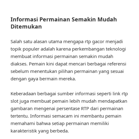
Informasi Permainan Semakin Mudah
Ditemukan
Salah satu alasan utama mengapa rtp gacor menjadi
topik populer adalah karena perkembangan teknologi
membuat informasi permainan semakin mudah
diakses. Pemain kini dapat mencari berbagai referensi
sebelum menentukan pilihan permainan yang sesuai
dengan gaya bermain mereka.
Keberadaan berbagai sumber informasi seperti link rtp
slot juga membuat pemain lebih mudah mendapatkan
gambaran mengenai persentase RTP dari permainan
tertentu. Informasi semacam ini membantu pemain
memahami bahwa setiap permainan memiliki
karakteristik yang berbeda.