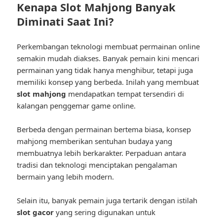
Kenapa Slot Mahjong Banyak
Diminati Saat Ini?
Perkembangan teknologi membuat permainan online
semakin mudah diakses. Banyak pemain kini mencari
permainan yang tidak hanya menghibur, tetapi juga
memiliki konsep yang berbeda. Inilah yang membuat
slot mahjong
mendapatkan tempat tersendiri di
kalangan penggemar game online.
Berbeda dengan permainan bertema biasa, konsep
mahjong memberikan sentuhan budaya yang
membuatnya lebih berkarakter. Perpaduan antara
tradisi dan teknologi menciptakan pengalaman
bermain yang lebih modern.
Selain itu, banyak pemain juga tertarik dengan istilah
slot gacor
yang sering digunakan untuk