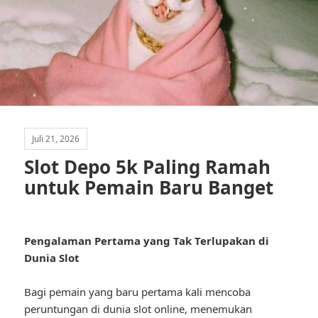
Juli 21, 2026
Slot Depo 5k Paling Ramah
untuk Pemain Baru Banget
Pengalaman Pertama yang Tak Terlupakan di
Dunia Slot
Bagi pemain yang baru pertama kali mencoba
peruntungan di dunia slot online, menemukan