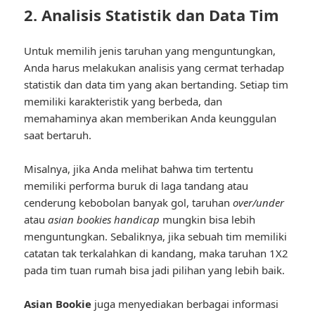
2. Analisis Statistik dan Data Tim
Untuk memilih jenis taruhan yang menguntungkan,
Anda harus melakukan analisis yang cermat terhadap
statistik dan data tim yang akan bertanding. Setiap tim
memiliki karakteristik yang berbeda, dan
memahaminya akan memberikan Anda keunggulan
saat bertaruh.
Misalnya, jika Anda melihat bahwa tim tertentu
memiliki performa buruk di laga tandang atau
cenderung kebobolan banyak gol, taruhan
over/under
atau
asian bookies handicap
mungkin bisa lebih
menguntungkan. Sebaliknya, jika sebuah tim memiliki
catatan tak terkalahkan di kandang, maka taruhan 1X2
pada tim tuan rumah bisa jadi pilihan yang lebih baik.
Asian Bookie
juga menyediakan berbagai informasi