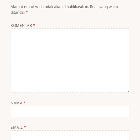
Alamat email Anda tidak akan dipublikasikan.
Ruas yang wajib
ditandai
*
KOMENTAR
*
NAMA
*
EMAIL
*