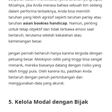
Misalnya, jika Anda merasa bahwa sebuah tim sedang
dalam performa terbaiknya, Anda bisa memilih
taruhan yang lebih agresif seperti taruhan parlay atau
taruhan
asian bookies handicap
. Namun, penting
untuk tetap objektif dan tidak terbawa emosi saat
bertaruh, terutama setelah kekalahan atau
kemenangan besar.
Jangan pernah bertaruh hanya karena tergoda dengan
peluang besar. Meskipun odds yang tinggi bisa sangat
menarik, mereka biasanya datang dengan risiko yang
lebih tinggi pula. Oleh karena itu, pastikan Anda
bertaruh dengan penuh pertimbangan dan
menggunakan data yang akurat.
5. Kelola Modal dengan Bijak