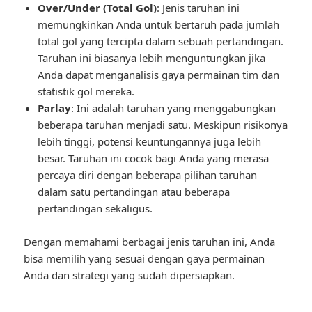
Over/Under (Total Gol)
: Jenis taruhan ini
memungkinkan Anda untuk bertaruh pada jumlah
total gol yang tercipta dalam sebuah pertandingan.
Taruhan ini biasanya lebih menguntungkan jika
Anda dapat menganalisis gaya permainan tim dan
statistik gol mereka.
Parlay
: Ini adalah taruhan yang menggabungkan
beberapa taruhan menjadi satu. Meskipun risikonya
lebih tinggi, potensi keuntungannya juga lebih
besar. Taruhan ini cocok bagi Anda yang merasa
percaya diri dengan beberapa pilihan taruhan
dalam satu pertandingan atau beberapa
pertandingan sekaligus.
Dengan memahami berbagai jenis taruhan ini, Anda
bisa memilih yang sesuai dengan gaya permainan
Anda dan strategi yang sudah dipersiapkan.