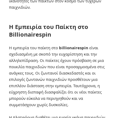
ικανότητες των παικτών στον κόσμο των τυχερών
παιχνιδιών.
Η Εμπειρία του Παίκτη στο
Billionairespin
Η εμπειρία του παίκτη στο
billionairespin
είναι
σχεδιασμένη με σκοπό την ευχαρίστηση και την
αλληλεπίδραση. Οι παίκτες έχουν πρόσβαση σε μια
ποικιλία παιχνιδιών που είναι προσαρμοσμένα στις
ανάγκες τους. Οι ζωντανοί διασκεδαστές και οι
επιλογές ζωντανών παιχνιδιών προσθέτουν μια
επιπλέον διάσταση στην εμπειρία. Ταυτόχρονα, η
εύχρηστη διεπαφή διασφαλίζει ότι οι νέοι παίκτες
μπορούν εύκολα να περιηγηθούν και να
συμμετάσχουν χωρίς δυσκολίες.
Η πλατφόρμα διαθέτει μια ευρεία γκάμα παιχνιδιών,