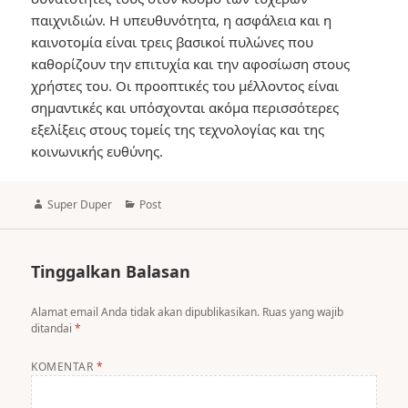
παιχνιδιών. Η υπευθυνότητα, η ασφάλεια και η
καινοτομία είναι τρεις βασικοί πυλώνες που
καθορίζουν την επιτυχία και την αφοσίωση στους
χρήστες του. Οι προοπτικές του μέλλοντος είναι
σημαντικές και υπόσχονται ακόμα περισσότερες
εξελίξεις στους τομείς της τεχνολογίας και της
κοινωνικής ευθύνης.
Author
Categories
Super Duper
Post
Tinggalkan Balasan
Alamat email Anda tidak akan dipublikasikan.
Ruas yang wajib
ditandai
*
KOMENTAR
*