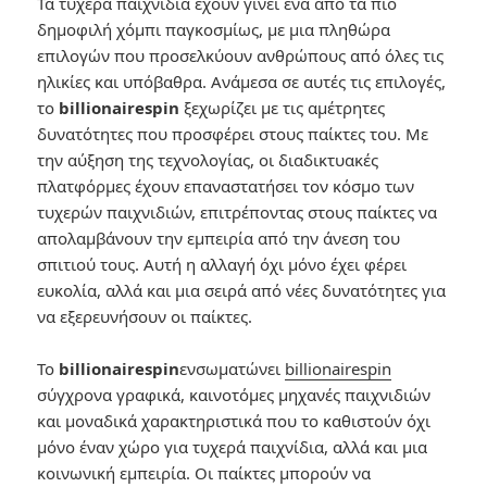
Τα τυχερά παιχνίδια έχουν γίνει ένα από τα πιο
δημοφιλή χόμπι παγκοσμίως, με μια πληθώρα
επιλογών που προσελκύουν ανθρώπους από όλες τις
ηλικίες και υπόβαθρα. Ανάμεσα σε αυτές τις επιλογές,
το
billionairespin
ξεχωρίζει με τις αμέτρητες
δυνατότητες που προσφέρει στους παίκτες του. Με
την αύξηση της τεχνολογίας, οι διαδικτυακές
πλατφόρμες έχουν επαναστατήσει τον κόσμο των
τυχερών παιχνιδιών, επιτρέποντας στους παίκτες να
απολαμβάνουν την εμπειρία από την άνεση του
σπιτιού τους. Αυτή η αλλαγή όχι μόνο έχει φέρει
ευκολία, αλλά και μια σειρά από νέες δυνατότητες για
να εξερευνήσουν οι παίκτες.
Το
billionairespin
ενσωματώνει
billionairespin
σύγχρονα γραφικά, καινοτόμες μηχανές παιχνιδιών
και μοναδικά χαρακτηριστικά που το καθιστούν όχι
μόνο έναν χώρο για τυχερά παιχνίδια, αλλά και μια
κοινωνική εμπειρία. Οι παίκτες μπορούν να