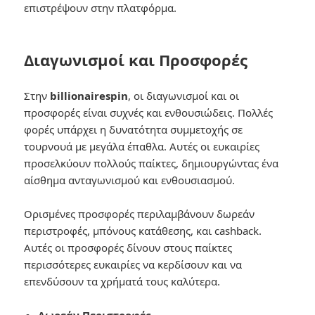
επιστρέψουν στην πλατφόρμα.
Διαγωνισμοί και Προσφορές
Στην
billionairespin
, οι διαγωνισμοί και οι
προσφορές είναι συχνές και ενθουσιώδεις. Πολλές
φορές υπάρχει η δυνατότητα συμμετοχής σε
τουρνουά με μεγάλα έπαθλα. Αυτές οι ευκαιρίες
προσελκύουν πολλούς παίκτες, δημιουργώντας ένα
αίσθημα ανταγωνισμού και ενθουσιασμού.
Ορισμένες προσφορές περιλαμβάνουν δωρεάν
περιστροφές, μπόνους κατάθεσης, και cashback.
Αυτές οι προσφορές δίνουν στους παίκτες
περισσότερες ευκαιρίες να κερδίσουν και να
επενδύσουν τα χρήματά τους καλύτερα.