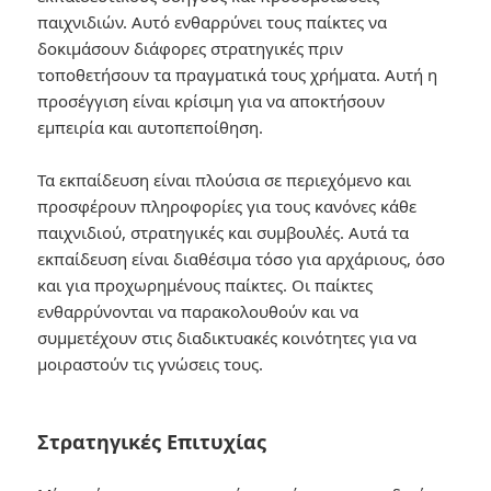
παιχνιδιών. Αυτό ενθαρρύνει τους παίκτες να
δοκιμάσουν διάφορες στρατηγικές πριν
τοποθετήσουν τα πραγματικά τους χρήματα. Αυτή η
προσέγγιση είναι κρίσιμη για να αποκτήσουν
εμπειρία και αυτοπεποίθηση.
Τα εκπαίδευση είναι πλούσια σε περιεχόμενο και
προσφέρουν πληροφορίες για τους κανόνες κάθε
παιχνιδιού, στρατηγικές και συμβουλές. Αυτά τα
εκπαίδευση είναι διαθέσιμα τόσο για αρχάριους, όσο
και για προχωρημένους παίκτες. Οι παίκτες
ενθαρρύνονται να παρακολουθούν και να
συμμετέχουν στις διαδικτυακές κοινότητες για να
μοιραστούν τις γνώσεις τους.
Στρατηγικές Επιτυχίας