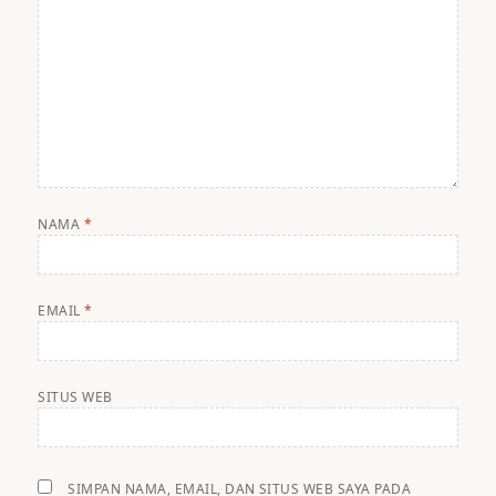
NAMA
*
EMAIL
*
SITUS WEB
SIMPAN NAMA, EMAIL, DAN SITUS WEB SAYA PADA