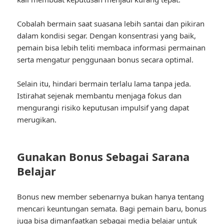
Cobalah bermain saat suasana lebih santai dan pikiran
dalam kondisi segar. Dengan konsentrasi yang baik,
pemain bisa lebih teliti membaca informasi permainan
serta mengatur penggunaan bonus secara optimal.
Selain itu, hindari bermain terlalu lama tanpa jeda.
Istirahat sejenak membantu menjaga fokus dan
mengurangi risiko keputusan impulsif yang dapat
merugikan.
Gunakan Bonus Sebagai Sarana
Belajar
Bonus new member sebenarnya bukan hanya tentang
mencari keuntungan semata. Bagi pemain baru, bonus
juga bisa dimanfaatkan sebagai media belajar untuk