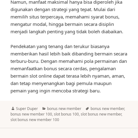
Namun, manfaat maksimal hanya bisa diperoleh jika
digunakan dengan strategi yang tepat. Mulai dari
memilih situs terpercaya, memahami syarat bonus,
mengatur modal, hingga bermain secara disiplin
menjadi langkah penting yang tidak boleh diabaikan.
Pendekatan yang tenang dan terukur biasanya
memberikan hasil lebih baik dibanding bermain secara
terburu-buru. Dengan memahami pola permainan dan
memanfaatkan bonus secara cerdas, pengalaman
bermain slot online dapat terasa lebih nyaman, aman,
dan tetap menyenangkan bagi pemula maupun
pemain yang ingin mencoba strategi baru.
Author
Categories
Tags
Super Duper
bonus new member
bonus new member
,
bonus new member 100
,
slot bonus 100
,
slot bonus new member
,
slot bonus new member 100