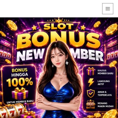
MENU
AND
WIDGETS