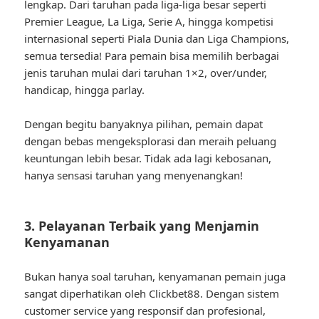
lengkap. Dari taruhan pada liga-liga besar seperti
Premier League, La Liga, Serie A, hingga kompetisi
internasional seperti Piala Dunia dan Liga Champions,
semua tersedia! Para pemain bisa memilih berbagai
jenis taruhan mulai dari taruhan 1×2, over/under,
handicap, hingga parlay.
Dengan begitu banyaknya pilihan, pemain dapat
dengan bebas mengeksplorasi dan meraih peluang
keuntungan lebih besar. Tidak ada lagi kebosanan,
hanya sensasi taruhan yang menyenangkan!
3. Pelayanan Terbaik yang Menjamin
Kenyamanan
Bukan hanya soal taruhan, kenyamanan pemain juga
sangat diperhatikan oleh Clickbet88. Dengan sistem
customer service yang responsif dan profesional,