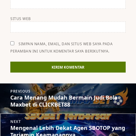
SITUS WEB
SIMPAN NAMA, EMAIL, DAN SITUS WEB SAYA PADA
PERAMBAN INI UNTUK KOMENTAR SAYA BERIKUTNYA.
Navigasi
PREVIOUS
pos
Cara Menang Mudah Bermain Judi Bola
Previous
Maxbet di CLICKBET88
post:
NEXT
Mengenal Lebih Dekat Agen SBOTOP yang
Next
Terjamin Keamanannya
post: