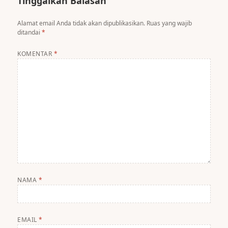
Tinggalkan Balasan
Alamat email Anda tidak akan dipublikasikan.
Ruas yang wajib
ditandai
*
KOMENTAR
*
NAMA
*
EMAIL
*