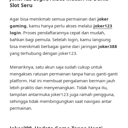
Slot Seru
Agar bisa menikmati semua permainan dari
joker
gaming
, kamu hanya perlu akses melalui
joker123
login
. Proses pendaftarannya cepat dan mudah,
bahkan bagi pemula. Setelah login, kamu langsung
bisa menikmati berbagai game dari jaringan
joker388
yang terhubung dengan joker123.
Menariknya, satu akun saja sudah cukup untuk
mengakses ratusan permainan tanpa harus ganti-ganti
platform. Hal ini membuat pengalaman bermain jauh
lebih praktis dan menyenangkan. Tidak hanya itu,
tampilan antarmuka joker123 juga ramah pengguna,
sehingga tidak membingungkan saat navigasi antar
permainan.