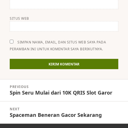
SITUS WEB
SIMPAN NAMA, EMAIL, DAN SITUS WEB SAYA PADA
PERAMBAN INI UNTUK KOMENTAR SAYA BERIKUTNYA.
Navigasi
PREVIOUS
pos
Spin Seru Mulai dari 10K QRIS Slot Garor
Previous
post:
NEXT
Spaceman Beneran Gacor Sekarang
Next
post: