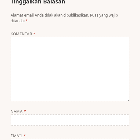
Tinggalkan Balasan
Alamat email Anda tidak akan dipublikasikan.
Ruas yang wajib
ditandai
*
KOMENTAR
*
NAMA
*
EMAIL
*