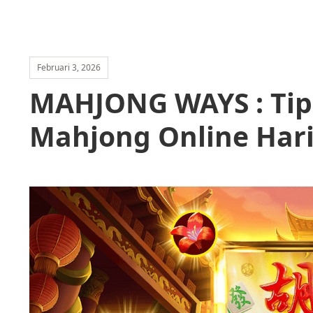
Februari 3, 2026
MAHJONG WAYS : Tips
Mahjong Online Hari