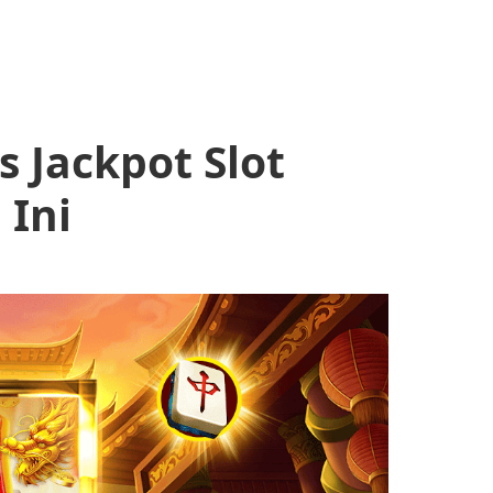
 Jackpot Slot
 Ini