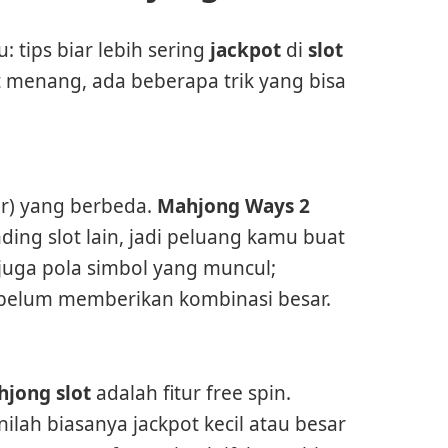
 tips biar lebih sering
jackpot
di
slot
t menang, ada beberapa trik yang bisa
er) yang berbeda.
Mahjong Ways 2
ing slot lain, jadi peluang kamu buat
juga pola simbol yang muncul;
sebelum memberikan kombinasi besar.
jong slot
adalah fitur free spin.
ilah biasanya jackpot kecil atau besar