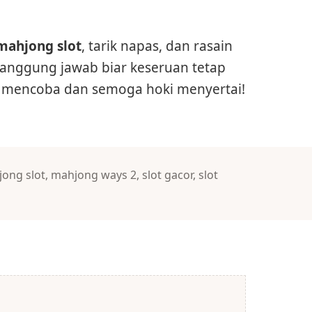
mahjong slot
, tarik napas, dan rasain
tanggung jawab biar keseruan tetap
t mencoba dan semoga hoki menyertai!
ong slot
,
mahjong ways 2
,
slot gacor
,
slot