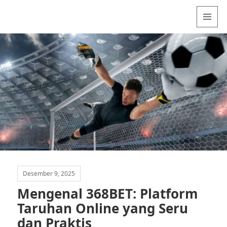
MENU
AND
WIDGETS
Desember 9, 2025
Mengenal 368BET: Platform
Taruhan Online yang Seru
dan Praktis