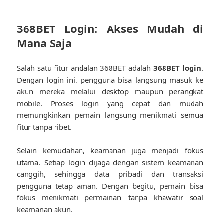
368BET Login: Akses Mudah di
Mana Saja
Salah satu fitur andalan 368BET adalah
368BET login
.
Dengan login ini, pengguna bisa langsung masuk ke
akun mereka melalui desktop maupun perangkat
mobile. Proses login yang cepat dan mudah
memungkinkan pemain langsung menikmati semua
fitur tanpa ribet.
Selain kemudahan, keamanan juga menjadi fokus
utama. Setiap login dijaga dengan sistem keamanan
canggih, sehingga data pribadi dan transaksi
pengguna tetap aman. Dengan begitu, pemain bisa
fokus menikmati permainan tanpa khawatir soal
keamanan akun.