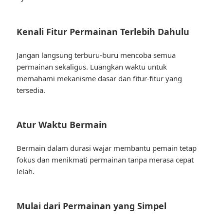
Kenali Fitur Permainan Terlebih Dahulu
Jangan langsung terburu-buru mencoba semua
permainan sekaligus. Luangkan waktu untuk
memahami mekanisme dasar dan fitur-fitur yang
tersedia.
Atur Waktu Bermain
Bermain dalam durasi wajar membantu pemain tetap
fokus dan menikmati permainan tanpa merasa cepat
lelah.
Mulai dari Permainan yang Simpel