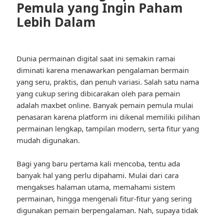
Pemula yang Ingin Paham
Lebih Dalam
Dunia permainan digital saat ini semakin ramai
diminati karena menawarkan pengalaman bermain
yang seru, praktis, dan penuh variasi. Salah satu nama
yang cukup sering dibicarakan oleh para pemain
adalah maxbet online. Banyak pemain pemula mulai
penasaran karena platform ini dikenal memiliki pilihan
permainan lengkap, tampilan modern, serta fitur yang
mudah digunakan.
Bagi yang baru pertama kali mencoba, tentu ada
banyak hal yang perlu dipahami. Mulai dari cara
mengakses halaman utama, memahami sistem
permainan, hingga mengenali fitur-fitur yang sering
digunakan pemain berpengalaman. Nah, supaya tidak