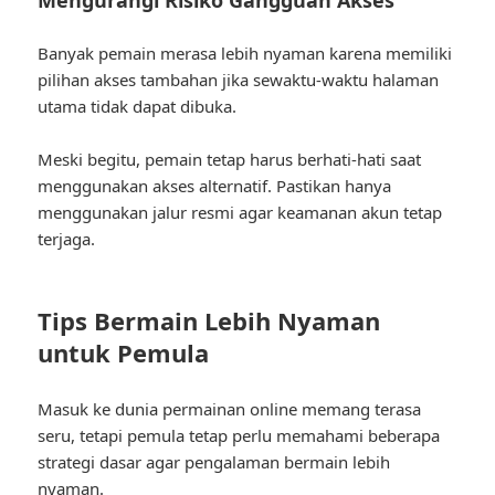
Banyak pemain merasa lebih nyaman karena memiliki
pilihan akses tambahan jika sewaktu-waktu halaman
utama tidak dapat dibuka.
Meski begitu, pemain tetap harus berhati-hati saat
menggunakan akses alternatif. Pastikan hanya
menggunakan jalur resmi agar keamanan akun tetap
terjaga.
Tips Bermain Lebih Nyaman
untuk Pemula
Masuk ke dunia permainan online memang terasa
seru, tetapi pemula tetap perlu memahami beberapa
strategi dasar agar pengalaman bermain lebih
nyaman.