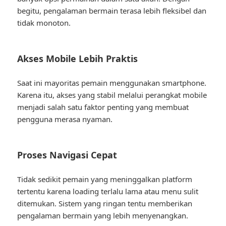
begitu, pengalaman bermain terasa lebih fleksibel dan
tidak monoton.
Akses Mobile Lebih Praktis
Saat ini mayoritas pemain menggunakan smartphone.
Karena itu, akses yang stabil melalui perangkat mobile
menjadi salah satu faktor penting yang membuat
pengguna merasa nyaman.
Proses Navigasi Cepat
Tidak sedikit pemain yang meninggalkan platform
tertentu karena loading terlalu lama atau menu sulit
ditemukan. Sistem yang ringan tentu memberikan
pengalaman bermain yang lebih menyenangkan.