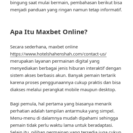
bingung saat mulai bermain, pembahasan berikut bisa
menjadi panduan yang ringan namun tetap informatif.
Apa Itu Maxbet Online?
Secara sederhana, maxbet online
https://www.hotelshahenshah.com/contact-us/
merupakan layanan permainan digital yang
menyediakan berbagai jenis hiburan interaktif dengan
sistem akses berbasis akun. Banyak pemain tertarik
karena proses penggunaannya cukup praktis dan bisa
diakses melalui perangkat mobile maupun desktop.
Bagi pemula, hal pertama yang biasanya menarik
perhatian adalah tampilan antarmuka yang simpel.
Menu-menu di dalamnya mudah dipahami sehingga
pemain tidak perlu waktu lama untuk beradaptasi.
Selain itu, pilihan permainan yang tersedia juga cukup