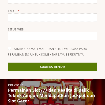
EMAIL
*
SITUS WEB
SIMPAN NAMA, EMAIL, DAN SITUS WEB SAYA PADA
PERAMBAN INI UNTUK KOMENTAR SAYA BERIKUTNYA.
Navigasi
PREVIOUS
pos
Permainan Slot777 dan Realita di Balik
Previous
Teknik Ampuh Mendapatkan Jackpot dari
post:
Slot Gacor