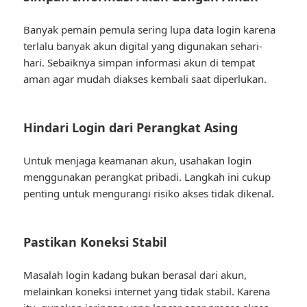
Banyak pemain pemula sering lupa data login karena
terlalu banyak akun digital yang digunakan sehari-
hari. Sebaiknya simpan informasi akun di tempat
aman agar mudah diakses kembali saat diperlukan.
Hindari Login dari Perangkat Asing
Untuk menjaga keamanan akun, usahakan login
menggunakan perangkat pribadi. Langkah ini cukup
penting untuk mengurangi risiko akses tidak dikenal.
Pastikan Koneksi Stabil
Masalah login kadang bukan berasal dari akun,
melainkan koneksi internet yang tidak stabil. Karena