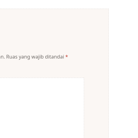
an.
Ruas yang wajib ditandai
*