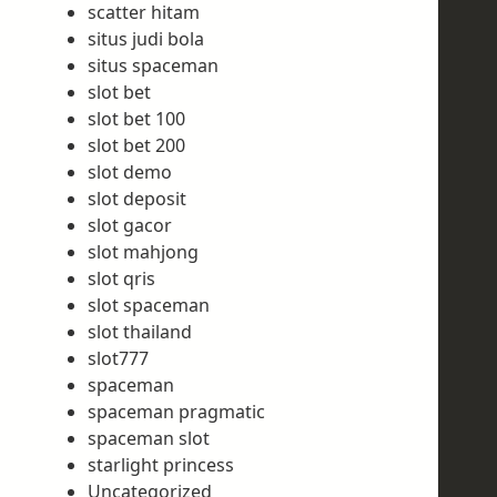
scatter hitam
situs judi bola
situs spaceman
slot bet
slot bet 100
slot bet 200
slot demo
slot deposit
slot gacor
slot mahjong
slot qris
slot spaceman
slot thailand
slot777
spaceman
spaceman pragmatic
spaceman slot
starlight princess
Uncategorized