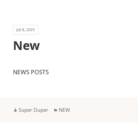
Juli 8, 2025
New
NEWS POSTS
Author
Categories
Super Duper
NEW