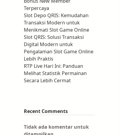
Bonus New Member
Terpercaya
Slot Depo QRIS: Kemudahan
Transaksi Modern untuk
Menikmati Slot Game Online
Slot QRIS: Solusi Transaksi
Digital Modern untuk
Pengalaman Slot Game Online
Lebih Praktis
RTP Live Hari Ini: Panduan
Melihat Statistik Permainan
Secara Lebih Cermat
Recent Comments
Tidak ada komentar untuk
ditampilkan.