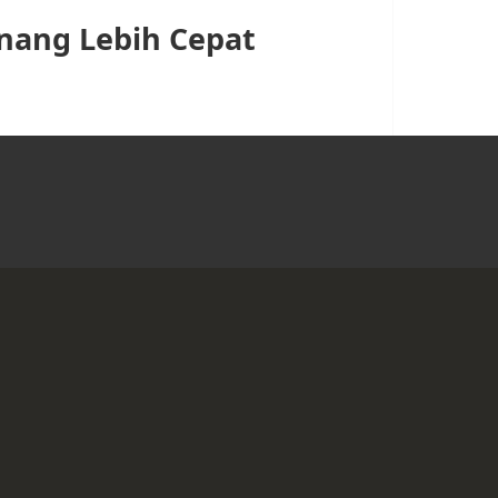
nang Lebih Cepat