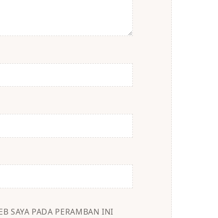
EB SAYA PADA PERAMBAN INI