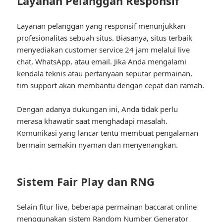
Layanan Pelanggan Responsif
Layanan pelanggan yang responsif menunjukkan
profesionalitas sebuah situs. Biasanya, situs terbaik
menyediakan customer service 24 jam melalui live
chat, WhatsApp, atau email. Jika Anda mengalami
kendala teknis atau pertanyaan seputar permainan,
tim support akan membantu dengan cepat dan ramah.
Dengan adanya dukungan ini, Anda tidak perlu
merasa khawatir saat menghadapi masalah.
Komunikasi yang lancar tentu membuat pengalaman
bermain semakin nyaman dan menyenangkan.
Sistem Fair Play dan RNG
Selain fitur live, beberapa permainan baccarat online
menggunakan sistem Random Number Generator