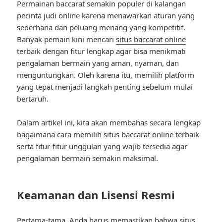
Permainan baccarat semakin populer di kalangan
pecinta judi online karena menawarkan aturan yang
sederhana dan peluang menang yang kompetitif.
Banyak pemain kini mencari
situs baccarat online
terbaik dengan fitur lengkap agar bisa menikmati
pengalaman bermain yang aman, nyaman, dan
menguntungkan. Oleh karena itu, memilih platform
yang tepat menjadi langkah penting sebelum mulai
bertaruh.
Dalam artikel ini, kita akan membahas secara lengkap
bagaimana cara memilih situs baccarat online terbaik
serta fitur-fitur unggulan yang wajib tersedia agar
pengalaman bermain semakin maksimal.
Keamanan dan Lisensi Resmi
Pertama-tama, Anda harus memastikan bahwa situs