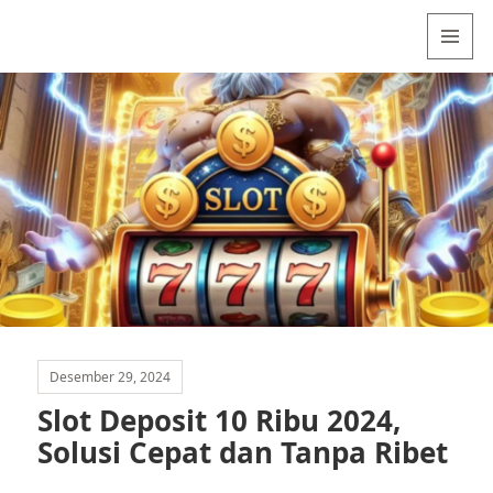
MENU
AND
WIDGETS
Desember 29, 2024
Slot Deposit 10 Ribu 2024,
Solusi Cepat dan Tanpa Ribet