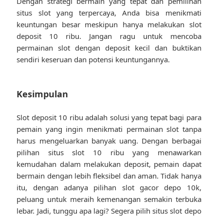
Dengan strategi bermain yang tepat dan pemilihan
situs slot yang terpercaya, Anda bisa menikmati
keuntungan besar meskipun hanya melakukan slot
deposit 10 ribu. Jangan ragu untuk mencoba
permainan slot dengan deposit kecil dan buktikan
sendiri keseruan dan potensi keuntungannya.
Kesimpulan
Slot deposit 10 ribu adalah solusi yang tepat bagi para
pemain yang ingin menikmati permainan slot tanpa
harus mengeluarkan banyak uang. Dengan berbagai
pilihan situs slot 10 ribu yang menawarkan
kemudahan dalam melakukan deposit, pemain dapat
bermain dengan lebih fleksibel dan aman. Tidak hanya
itu, dengan adanya pilihan slot gacor depo 10k,
peluang untuk meraih kemenangan semakin terbuka
lebar. Jadi, tunggu apa lagi? Segera pilih situs slot depo