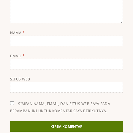
NAMA
*
EMAIL
*
SITUS WEB
SIMPAN NAMA, EMAIL, DAN SITUS WEB SAYA PADA
PERAMBAN INI UNTUK KOMENTAR SAYA BERIKUTNYA.