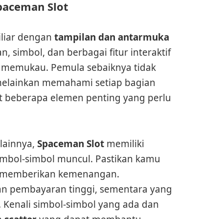
paceman Slot
iliar dengan
tampilan dan antarmuka
, simbol, dan berbagai fitur interaktif
g memukau. Pemula sebaiknya tidak
melainkan memahami setiap bagian
kut beberapa elemen penting yang perlu
 lainnya,
Spaceman Slot
memiliki
imbol-simbol muncul. Pastikan kamu
 memberikan kemenangan.
an pembayaran tinggi, sementara yang
. Kenali simbol-simbol yang ada dan