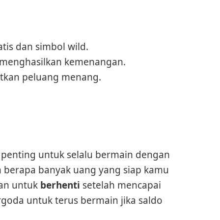
tis dan simbol wild.
k menghasilkan kemenangan.
atkan peluang menang.
 penting untuk selalu bermain dengan
n berapa banyak uang yang siap kamu
kan untuk
berhenti
setelah mencapai
goda untuk terus bermain jika saldo