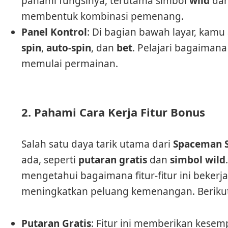
pahami fungsinya, terutama simbol
wild
da
membentuk kombinasi pemenang.
Panel Kontrol
: Di bagian bawah layar, kamu
spin
,
auto-spin
, dan
bet
. Pelajari bagaima
memulai permainan.
2.
Pahami Cara Kerja Fitur Bonus
Salah satu daya tarik utama dari
Spaceman S
ada, seperti
putaran gratis
dan
simbol wild
mengetahui bagaimana fitur-fitur ini bekerj
meningkatkan peluang kemenangan. Berikut
Putaran Gratis
: Fitur ini memberikan kese