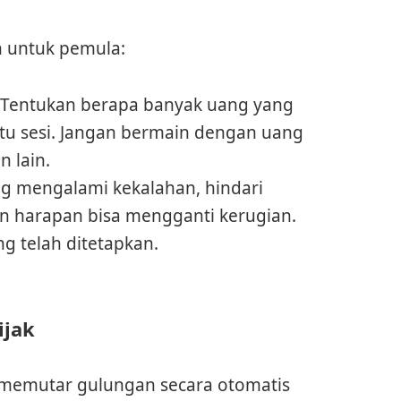
n untuk pemula:
: Tentukan berapa banyak uang yang
tu sesi. Jangan bermain dengan uang
 lain.
ng mengalami kekalahan, hindari
 harapan bisa mengganti kerugian.
g telah ditetapkan.
ijak
emutar gulungan secara otomatis