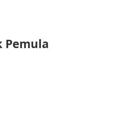
k Pemula