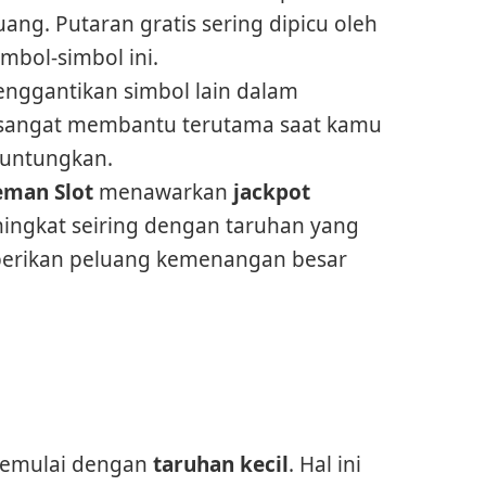
ang. Putaran gratis sering dipicu oleh
imbol-simbol ini.
menggantikan simbol lain dalam
sangat membantu terutama saat kamu
untungkan.
eman Slot
menawarkan
jackpot
ningkat seiring dengan taruhan yang
mberikan peluang kemenangan besar
memulai dengan
taruhan kecil
. Hal ini