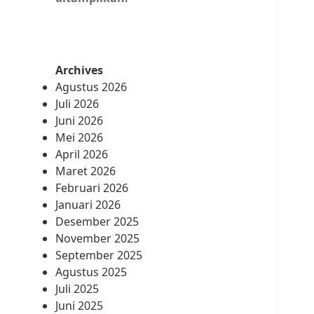
Archives
Agustus 2026
Juli 2026
Juni 2026
Mei 2026
April 2026
Maret 2026
Februari 2026
Januari 2026
Desember 2025
November 2025
September 2025
Agustus 2025
Juli 2025
Juni 2025