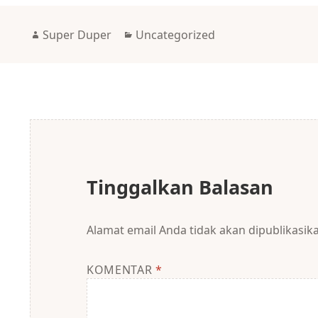
Author
Categories
Super Duper
Uncategorized
Tinggalkan Balasan
Alamat email Anda tidak akan dipublikasik
KOMENTAR
*