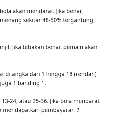
la akan mendarat. Jika benar,
 menang sekitar 48-50% tergantung
jil. Jika tebakan benar, pemain akan
di angka dari 1 hingga 18 (rendah)
 juga 1 banding 1.
13-24, atau 25-36. Jika bola mendarat
ain mendapatkan pembayaran 2