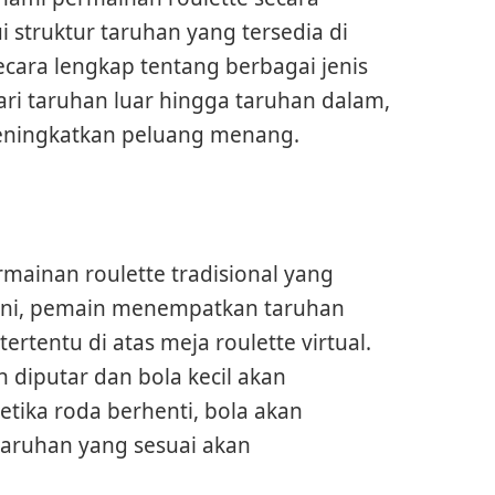
struktur taruhan yang tersedia di
secara lengkap tentang berbagai jenis
dari taruhan luar hingga taruhan dalam,
 meningkatkan peluang menang.
rmainan roulette tradisional yang
n ini, pemain menempatkan taruhan
tentu di atas meja roulette virtual.
n diputar dan bola kecil akan
etika roda berhenti, bola akan
 taruhan yang sesuai akan