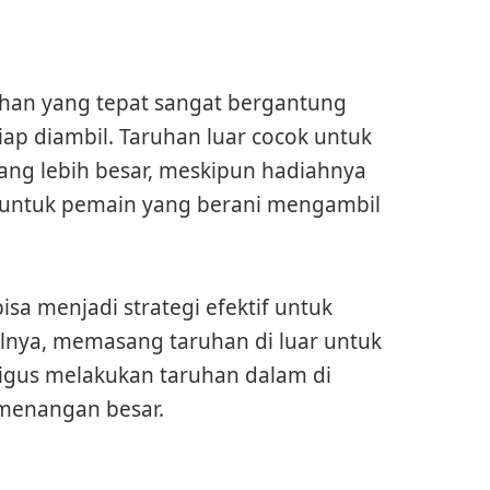
ruhan yang tepat sangat bergantung
iap diambil. Taruhan luar cocok untuk
ang lebih besar, meskipun hadiahnya
ok untuk pemain yang berani mengambil
isa menjadi strategi efektif untuk
nya, memasang taruhan di luar untuk
ligus melakukan taruhan dalam di
menangan besar.