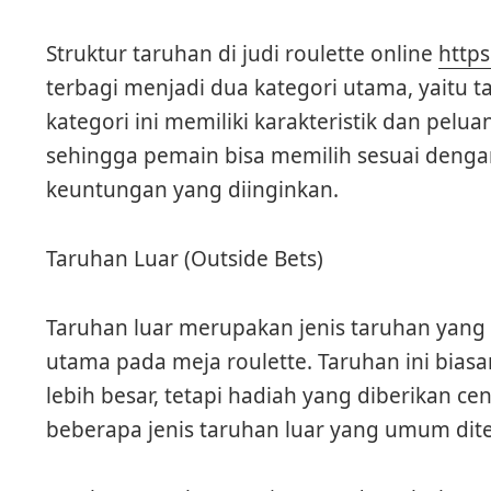
Struktur taruhan di judi roulette online
https
terbagi menjadi dua kategori utama, yaitu 
kategori ini memiliki karakteristik dan pe
sehingga pemain bisa memilih sesuai dengan
keuntungan yang diinginkan.
Taruhan Luar (Outside Bets)
Taruhan luar merupakan jenis taruhan yang
utama pada meja roulette. Taruhan ini bia
lebih besar, tetapi hadiah yang diberikan cen
beberapa jenis taruhan luar yang umum dite