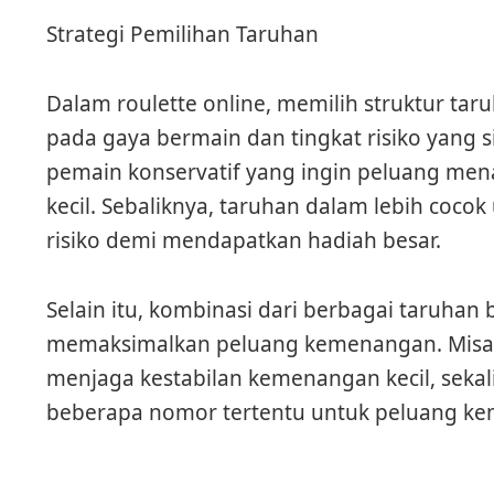
Strategi Pemilihan Taruhan
Dalam roulette online, memilih struktur ta
pada gaya bermain dan tingkat risiko yang s
pemain konservatif yang ingin peluang men
kecil. Sebaliknya, taruhan dalam lebih coc
risiko demi mendapatkan hadiah besar.
Selain itu, kombinasi dari berbagai taruhan b
memaksimalkan peluang kemenangan. Misal
menjaga kestabilan kemenangan kecil, seka
beberapa nomor tertentu untuk peluang ke