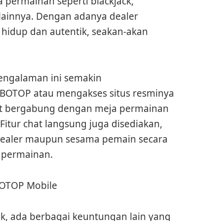
 permainan seperti blackjack,
 lainnya. Dengan adanya dealer
 hidup dan autentik, seakan-akan
engalaman ini semakin
BOTOP atau mengakses situs resminya
at bergabung dengan meja permainan
Fitur chat langsung juga disediakan,
 dealer maupun sesama pemain secara
 permainan.
BOTOP Mobile
, ada berbagai keuntungan lain yang