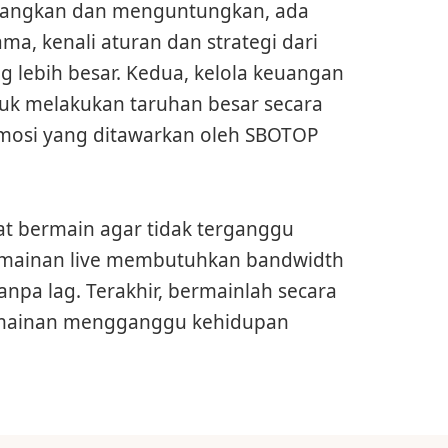
angkan dan menguntungkan, ada
ma, kenali aturan dan strategi dari
 lebih besar. Kedua, kelola keuangan
tuk melakukan taruhan besar secara
omosi yang ditawarkan oleh SBOTOP
saat bermain agar tidak terganggu
rmainan live membutuhkan bandwidth
anpa lag. Terakhir, bermainlah secara
rmainan mengganggu kehidupan