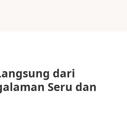
Langsung dari
galaman Seru dan