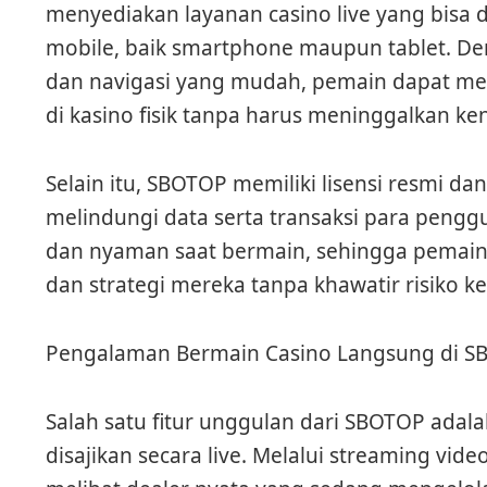
menyediakan layanan casino live yang bisa 
mobile, baik smartphone maupun tablet. D
dan navigasi yang mudah, pemain dapat me
di kasino fisik tanpa harus meninggalkan 
Selain itu, SBOTOP memiliki lisensi resmi 
melindungi data serta transaksi para pengg
dan nyaman saat bermain, sehingga pemain
dan strategi mereka tanpa khawatir risiko 
Pengalaman Bermain Casino Langsung di S
Salah satu fitur unggulan dari SBOTOP adal
disajikan secara live. Melalui streaming vide