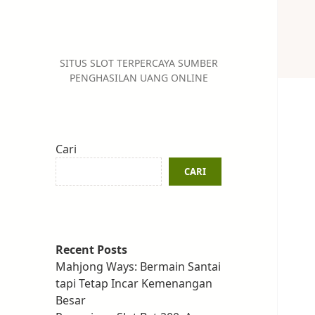
SITUS SLOT TERPERCAYA SUMBER
PENGHASILAN UANG ONLINE
Cari
CARI
Recent Posts
Mahjong Ways: Bermain Santai
tapi Tetap Incar Kemenangan
Besar