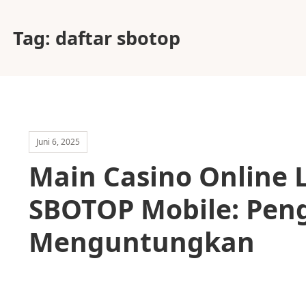
Tag:
daftar sbotop
Juni 6, 2025
Main Casino Online 
SBOTOP Mobile: Pen
Menguntungkan