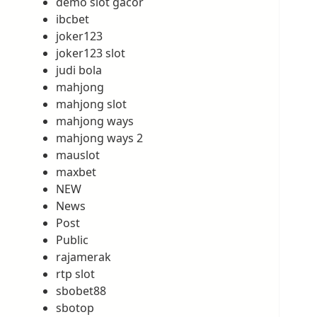
demo slot gacor
ibcbet
joker123
joker123 slot
judi bola
mahjong
mahjong slot
mahjong ways
mahjong ways 2
mauslot
maxbet
NEW
News
Post
Public
rajamerak
rtp slot
sbobet88
sbotop