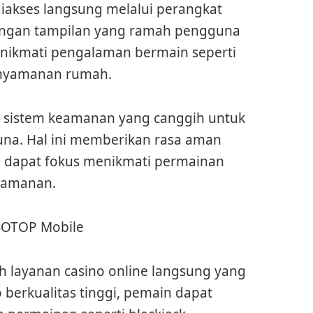
diakses langsung melalui perangkat
engan tampilan yang ramah pengguna
nikmati pengalaman bermain seperti
kenyamanan rumah.
dan sistem keamanan yang canggih untuk
una. Hal ini memberikan rasa aman
 dapat fokus menikmati permainan
keamanan.
BOTOP Mobile
ah layanan casino online langsung yang
o berkualitas tinggi, pemain dapat