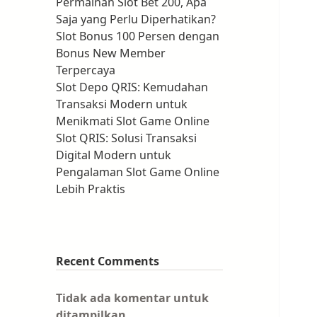
Permainan Slot Bet 200, Apa
Saja yang Perlu Diperhatikan?
Slot Bonus 100 Persen dengan
Bonus New Member
Terpercaya
Slot Depo QRIS: Kemudahan
Transaksi Modern untuk
Menikmati Slot Game Online
Slot QRIS: Solusi Transaksi
Digital Modern untuk
Pengalaman Slot Game Online
Lebih Praktis
Recent Comments
Tidak ada komentar untuk
ditampilkan.