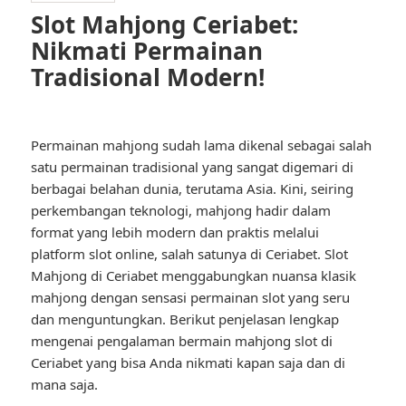
Slot Mahjong Ceriabet:
Nikmati Permainan
Tradisional Modern!
Permainan mahjong sudah lama dikenal sebagai salah
satu permainan tradisional yang sangat digemari di
berbagai belahan dunia, terutama Asia. Kini, seiring
perkembangan teknologi, mahjong hadir dalam
format yang lebih modern dan praktis melalui
platform slot online, salah satunya di Ceriabet. Slot
Mahjong di Ceriabet menggabungkan nuansa klasik
mahjong dengan sensasi permainan slot yang seru
dan menguntungkan. Berikut penjelasan lengkap
mengenai pengalaman bermain mahjong slot di
Ceriabet yang bisa Anda nikmati kapan saja dan di
mana saja.