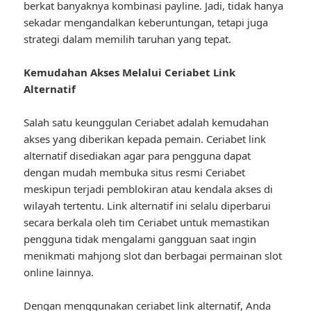
berkat banyaknya kombinasi payline. Jadi, tidak hanya
sekadar mengandalkan keberuntungan, tetapi juga
strategi dalam memilih taruhan yang tepat.
Kemudahan Akses Melalui Ceriabet Link
Alternatif
Salah satu keunggulan Ceriabet adalah kemudahan
akses yang diberikan kepada pemain. Ceriabet link
alternatif disediakan agar para pengguna dapat
dengan mudah membuka situs resmi Ceriabet
meskipun terjadi pemblokiran atau kendala akses di
wilayah tertentu. Link alternatif ini selalu diperbarui
secara berkala oleh tim Ceriabet untuk memastikan
pengguna tidak mengalami gangguan saat ingin
menikmati mahjong slot dan berbagai permainan slot
online lainnya.
Dengan menggunakan ceriabet link alternatif, Anda