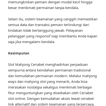
memungkinkan pemain dengan modal kecil hingga
besar menikmati permainan tanpa kendala.
Selain itu, sistem keamanan yang canggih memastikan
semua data dan transaksi pemain terlindungi dari
tindakan tidak bertanggung jawab. Pelayanan
pelanggan yang responsif siap membantu Anda kapan
saja jika mengalami kendala.
Kesimpulan
Slot Mahjong Ceriabet menghadirkan perpaduan
sempurna antara keindahan permainan tradisional
dan kemudahan permainan modern. Melalui mahjong
ways dan mahjong slot yang menarik, Anda bisa
merasakan nostalgia sekaligus menikmati berbagai
fitur menguntungkan yang disediakan oleh Ceriabet
slot online. Dengan kemudahan akses lewat ceriabet
link alternatif dan sistem keamanan yang terpercaya,