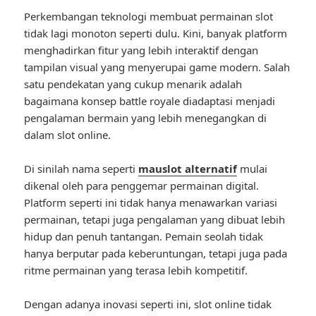
Perkembangan teknologi membuat permainan slot
tidak lagi monoton seperti dulu. Kini, banyak platform
menghadirkan fitur yang lebih interaktif dengan
tampilan visual yang menyerupai game modern. Salah
satu pendekatan yang cukup menarik adalah
bagaimana konsep battle royale diadaptasi menjadi
pengalaman bermain yang lebih menegangkan di
dalam slot online.
Di sinilah nama seperti
mauslot alternatif
mulai
dikenal oleh para penggemar permainan digital.
Platform seperti ini tidak hanya menawarkan variasi
permainan, tetapi juga pengalaman yang dibuat lebih
hidup dan penuh tantangan. Pemain seolah tidak
hanya berputar pada keberuntungan, tetapi juga pada
ritme permainan yang terasa lebih kompetitif.
Dengan adanya inovasi seperti ini, slot online tidak