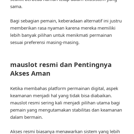
sama.
Bagi sebagian pemain, keberadaan alternatif ini justru
memberikan rasa nyaman karena mereka memiliki
lebih banyak pilihan untuk menikmati permainan
sesuai preferensi masing-masing.
mauslot resmi dan Pentingnya
Akses Aman
Ketika membahas platform permainan digital, aspek
keamanan menjadi hal yang tidak bisa diabaikan.
mauslot resmi sering kali menjadi pilihan utama bagi
pemain yang mengutamakan stabilitas dan keamanan
dalam bermain.
Akses resmi biasanya menawarkan sistem yang lebih