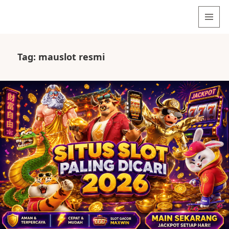
MENU
AND
WIDGETS
Tag:
mauslot resmi