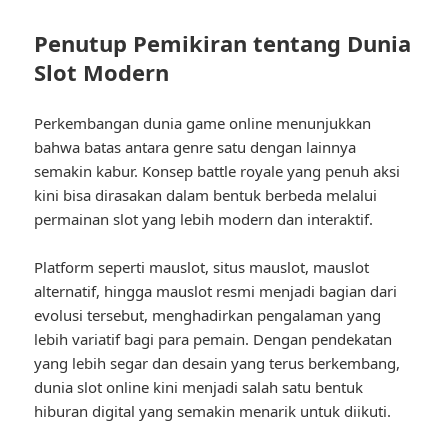
Penutup Pemikiran tentang Dunia
Slot Modern
Perkembangan dunia game online menunjukkan
bahwa batas antara genre satu dengan lainnya
semakin kabur. Konsep battle royale yang penuh aksi
kini bisa dirasakan dalam bentuk berbeda melalui
permainan slot yang lebih modern dan interaktif.
Platform seperti mauslot, situs mauslot, mauslot
alternatif, hingga mauslot resmi menjadi bagian dari
evolusi tersebut, menghadirkan pengalaman yang
lebih variatif bagi para pemain. Dengan pendekatan
yang lebih segar dan desain yang terus berkembang,
dunia slot online kini menjadi salah satu bentuk
hiburan digital yang semakin menarik untuk diikuti.