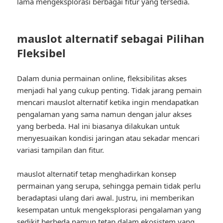
lama mengeksplorasi berbagai fitur yang tersedia.
mauslot alternatif sebagai Pilihan
Fleksibel
Dalam dunia permainan online, fleksibilitas akses
menjadi hal yang cukup penting. Tidak jarang pemain
mencari mauslot alternatif ketika ingin mendapatkan
pengalaman yang sama namun dengan jalur akses
yang berbeda. Hal ini biasanya dilakukan untuk
menyesuaikan kondisi jaringan atau sekadar mencari
variasi tampilan dan fitur.
mauslot alternatif tetap menghadirkan konsep
permainan yang serupa, sehingga pemain tidak perlu
beradaptasi ulang dari awal. Justru, ini memberikan
kesempatan untuk mengeksplorasi pengalaman yang
sedikit berbeda namun tetap dalam ekosistem yang