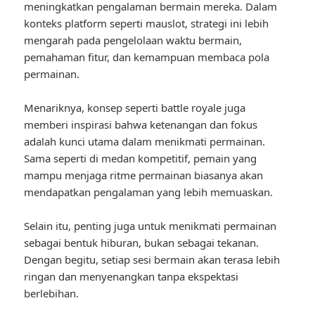
meningkatkan pengalaman bermain mereka. Dalam
konteks platform seperti mauslot, strategi ini lebih
mengarah pada pengelolaan waktu bermain,
pemahaman fitur, dan kemampuan membaca pola
permainan.
Menariknya, konsep seperti battle royale juga
memberi inspirasi bahwa ketenangan dan fokus
adalah kunci utama dalam menikmati permainan.
Sama seperti di medan kompetitif, pemain yang
mampu menjaga ritme permainan biasanya akan
mendapatkan pengalaman yang lebih memuaskan.
Selain itu, penting juga untuk menikmati permainan
sebagai bentuk hiburan, bukan sebagai tekanan.
Dengan begitu, setiap sesi bermain akan terasa lebih
ringan dan menyenangkan tanpa ekspektasi
berlebihan.