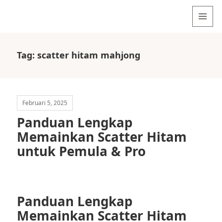
MENU
AND
WIDGETS
Tag:
scatter hitam mahjong
Februari 5, 2025
Panduan Lengkap
Memainkan Scatter Hitam
untuk Pemula & Pro
Panduan Lengkap
Memainkan Scatter Hitam