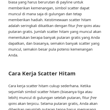
biasa yang harus berurutan di payline untuk
memberikan kemenangan, simbol scatter dapat
muncul di mana saja di gulungan dan tetap
memberikan hadiah. Keistimewaan scatter hitam
adalah seringkali dikaitkan dengan fitur
free spins
atau
putaran gratis. Jumlah scatter hitam yang muncul akan
menentukan berapa banyak putaran gratis yang Anda
dapatkan, dan biasanya, semakin banyak scatter yang
muncul, semakin besar pula potensi kemenangan
Anda.
Cara Kerja Scatter Hitam
Cara kerja scatter hitam cukup sederhana. Ketika
sejumlah simbol scatter hitam (biasanya tiga atau
lebih) muncul di gulungan setelah putaran, fitur
free
spins
akan terpicu. Selama putaran gratis, Anda akan
diberikan sejumlah putaran tanpa harus memasang