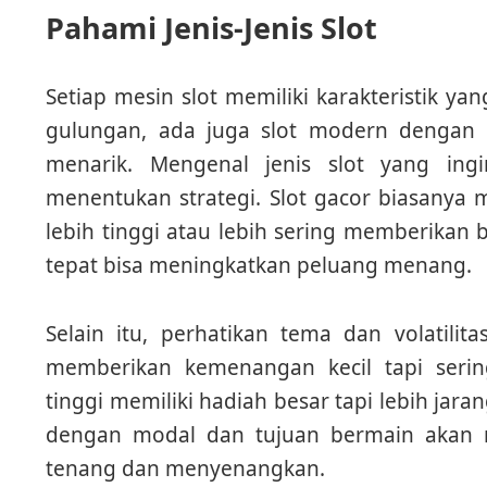
Pahami Jenis-Jenis Slot
Setiap mesin slot memiliki karakteristik ya
gulungan, ada juga slot modern dengan 
menarik. Mengenal jenis slot yang ing
menentukan strategi. Slot gacor biasanya
lebih tinggi atau lebih sering memberikan
tepat bisa meningkatkan peluang menang.
Selain itu, perhatikan tema dan volatilita
memberikan kemenangan kecil tapi sering
tinggi memiliki hadiah besar tapi lebih jar
dengan modal dan tujuan bermain akan
tenang dan menyenangkan.