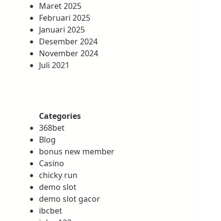
Maret 2025
Februari 2025
Januari 2025
Desember 2024
November 2024
Juli 2021
Categories
368bet
Blog
bonus new member
Casino
chicky run
demo slot
demo slot gacor
ibcbet