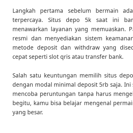
Langkah pertama sebelum bermain ada
terpercaya. Situs depo 5k saat ini b
menawarkan layanan yang memuaskan. Pasti
resmi dan menyediakan sistem keamanan y
metode deposit dan withdraw yang dise
cepat seperti slot qris atau transfer bank.
Salah satu keuntungan memilih situs dep
dengan modal minimal deposit 5rb saja. Ini
mencoba peruntungan tanpa harus mengel
begitu, kamu bisa belajar mengenal permain
yang besar.