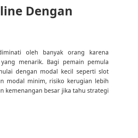
nline Dengan
diminati oleh banyak orang karena
 yang menarik. Bagi pemain pemula
ai dengan modal kecil seperti slot
n modal minim, risiko kerugian lebih
 kemenangan besar jika tahu strategi