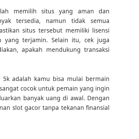
lah memilih situs yang aman dan
anyak tersedia, namun tidak semua
kan situs tersebut memiliki lisensi
ang terjamin. Selain itu, cek juga
diakan, apakah mendukung transaksi
o 5k adalah kamu bisa mulai bermain
 sangat cocok untuk pemain yang ingin
uarkan banyak uang di awal. Dengan
an slot gacor tanpa tekanan finansial