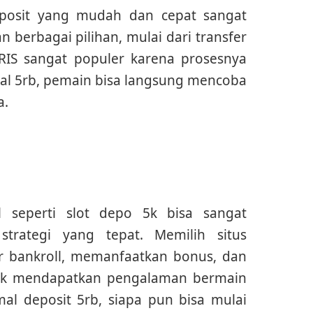
posit yang mudah dan cepat sangat
 berbagai pilihan, mulai dari transfer
QRIS sangat populer karena prosesnya
mal 5rb, pemain bisa langsung mencoba
a.
l seperti slot depo 5k bisa sangat
trategi yang tepat. Memilih situs
r bankroll, memanfaatkan bonus, dan
tuk mendapatkan pengalaman bermain
 deposit 5rb, siapa pun bisa mulai