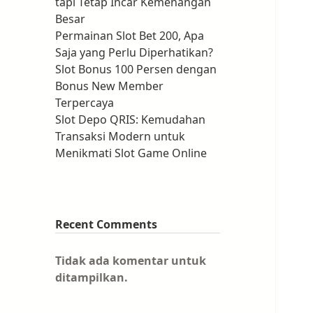
tapi Tetap Incar Kemenangan
Besar
Permainan Slot Bet 200, Apa
Saja yang Perlu Diperhatikan?
Slot Bonus 100 Persen dengan
Bonus New Member
Terpercaya
Slot Depo QRIS: Kemudahan
Transaksi Modern untuk
Menikmati Slot Game Online
Recent Comments
Tidak ada komentar untuk
ditampilkan.