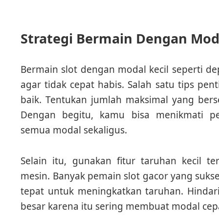
Strategi Bermain Dengan Mod
Bermain slot dengan modal kecil seperti 
agar tidak cepat habis. Salah satu tips pe
baik. Tentukan jumlah maksimal yang bers
Dengan begitu, kamu bisa menikmati pe
semua modal sekaligus.
Selain itu, gunakan fitur taruhan kecil 
mesin. Banyak pemain slot gacor yang suk
tepat untuk meningkatkan taruhan. Hinda
besar karena itu sering membuat modal cepa