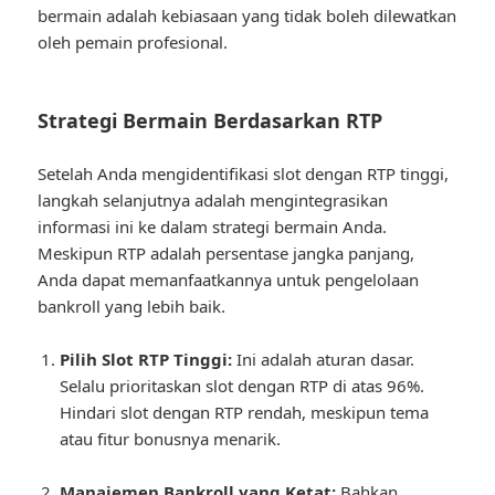
bermain adalah kebiasaan yang tidak boleh dilewatkan
oleh pemain profesional.
Strategi Bermain Berdasarkan RTP
Setelah Anda mengidentifikasi slot dengan RTP tinggi,
langkah selanjutnya adalah mengintegrasikan
informasi ini ke dalam strategi bermain Anda.
Meskipun RTP adalah persentase jangka panjang,
Anda dapat memanfaatkannya untuk pengelolaan
bankroll yang lebih baik.
Pilih Slot RTP Tinggi:
Ini adalah aturan dasar.
Selalu prioritaskan slot dengan RTP di atas 96%.
Hindari slot dengan RTP rendah, meskipun tema
atau fitur bonusnya menarik.
Manajemen Bankroll yang Ketat:
Bahkan