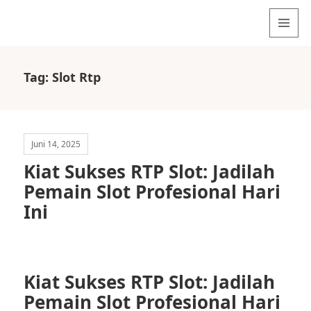
MENU
AND
WIDGETS
Tag:
Slot Rtp
Juni 14, 2025
Kiat Sukses RTP Slot: Jadilah
Pemain Slot Profesional Hari
Ini
Kiat Sukses RTP Slot: Jadilah
Pemain Slot Profesional Hari