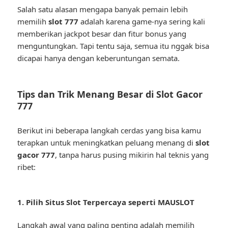
Salah satu alasan mengapa banyak pemain lebih
memilih
slot 777
adalah karena game-nya sering kali
memberikan jackpot besar dan fitur bonus yang
menguntungkan. Tapi tentu saja, semua itu nggak bisa
dicapai hanya dengan keberuntungan semata.
Tips dan Trik Menang Besar di Slot Gacor
777
Berikut ini beberapa langkah cerdas yang bisa kamu
terapkan untuk meningkatkan peluang menang di
slot
gacor 777
, tanpa harus pusing mikirin hal teknis yang
ribet:
1. Pilih Situs Slot Terpercaya seperti MAUSLOT
Langkah awal yang paling penting adalah memilih