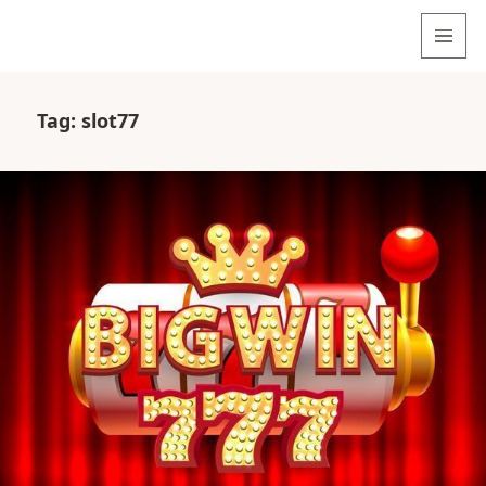
MENU
AND
WIDGETS
Tag:
slot77