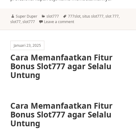
Author
Categories
Tags
Super Duper
slot777
777slot
,
situs slot777
,
slot 777
,
slot77
,
slot777
Leave a comment
Januari 23, 2025
Cara Memanfaatkan Fitur
Bonus Slot777 agar Selalu
Untung
Cara Memanfaatkan Fitur
Bonus Slot777 agar Selalu
Untung