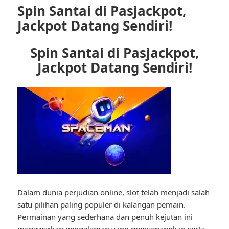
Spin Santai di Pasjackpot,
Jackpot Datang Sendiri!
Spin Santai di Pasjackpot,
Jackpot Datang Sendiri!
Dalam dunia perjudian online, slot telah menjadi salah
satu pilihan paling populer di kalangan pemain.
Permainan yang sederhana dan penuh kejutan ini
menawarkan pengalaman yang menyenangkan serta