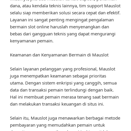
dana, atau kendala teknis lainnya, tim support Mauslot
selalu siap memberikan solusi secara cepat dan efektif.
Layanan ini sangat penting mengingat pengalaman
bermain slot online haruslah menyenangkan dan
bebas dari gangguan teknis yang dapat mengurangi
kenyamanan pemain.
Keamanan dan Kenyamanan Bermain di Mauslot
Selain layanan pelanggan yang profesional, Mauslot
juga menempatkan keamanan sebagai prioritas
utama. Dengan sistem enkripsi yang canggih, semua
data dan transaksi pemain terlindungi dengan baik.
Hal ini membuat pemain merasa tenang saat bermain
dan melakukan transaksi keuangan di situs ini.
Selain itu, Mauslot juga menawarkan berbagai metode
pembayaran yang memudahkan pemain untuk