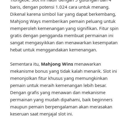
baris, dengan potensi 1.024 cara untuk menang.
Dikenal karena simbol liar yang dapat berkembang,
Mahjong Ways memberikan pemain peluang untuk
memperoleh kemenangan yang signifikan. Fitur spin
gratis dengan pengganda membuat permainan ini
sangat mengasyikkan dan menawarkan kesempatan
hebat untuk menggandakan kemenangan.
Sementara itu,
Mahjong Wins
menawarkan
mekanisme bonus yang tidak kalah menarik. Slot ini
menonjolkan fitur khusus yang memungkinkan
pemain untuk meraih kemenangan lebih besar.
Dengan grafis yang menawan dan mekanisme
permainan yang mudah dipahami, baik beginners
maupun pemain berpengalaman akan merasakan
keseruan saat menjajal slot ini.