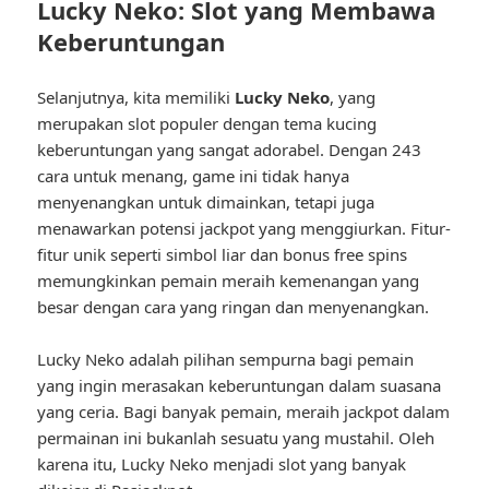
Lucky Neko: Slot yang Membawa
Keberuntungan
Selanjutnya, kita memiliki
Lucky Neko
, yang
merupakan slot populer dengan tema kucing
keberuntungan yang sangat adorabel. Dengan 243
cara untuk menang, game ini tidak hanya
menyenangkan untuk dimainkan, tetapi juga
menawarkan potensi jackpot yang menggiurkan. Fitur-
fitur unik seperti simbol liar dan bonus free spins
memungkinkan pemain meraih kemenangan yang
besar dengan cara yang ringan dan menyenangkan.
Lucky Neko adalah pilihan sempurna bagi pemain
yang ingin merasakan keberuntungan dalam suasana
yang ceria. Bagi banyak pemain, meraih jackpot dalam
permainan ini bukanlah sesuatu yang mustahil. Oleh
karena itu, Lucky Neko menjadi slot yang banyak