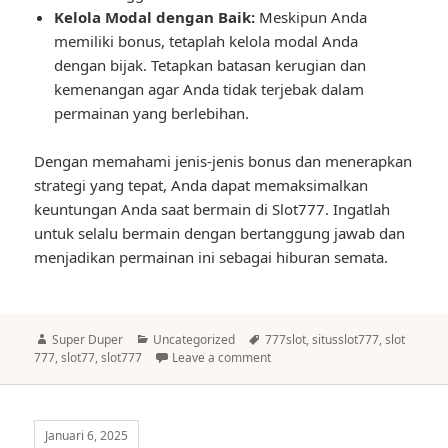
Kelola Modal dengan Baik:
Meskipun Anda
memiliki bonus, tetaplah kelola modal Anda
dengan bijak. Tetapkan batasan kerugian dan
kemenangan agar Anda tidak terjebak dalam
permainan yang berlebihan.
Dengan memahami jenis-jenis bonus dan menerapkan
strategi yang tepat, Anda dapat memaksimalkan
keuntungan Anda saat bermain di Slot777. Ingatlah
untuk selalu bermain dengan bertanggung jawab dan
menjadikan permainan ini sebagai hiburan semata.
Author
Categories
Tags
Super Duper
Uncategorized
777slot
,
situsslot777
,
slot
777
,
slot77
,
slot777
Leave a comment
Januari 6, 2025