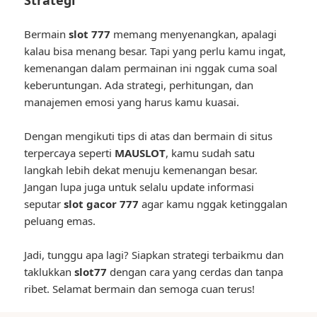
Strategi
Bermain
slot 777
memang menyenangkan, apalagi
kalau bisa menang besar. Tapi yang perlu kamu ingat,
kemenangan dalam permainan ini nggak cuma soal
keberuntungan. Ada strategi, perhitungan, dan
manajemen emosi yang harus kamu kuasai.
Dengan mengikuti tips di atas dan bermain di situs
terpercaya seperti
MAUSLOT
, kamu sudah satu
langkah lebih dekat menuju kemenangan besar.
Jangan lupa juga untuk selalu update informasi
seputar
slot gacor 777
agar kamu nggak ketinggalan
peluang emas.
Jadi, tunggu apa lagi? Siapkan strategi terbaikmu dan
taklukkan
slot77
dengan cara yang cerdas dan tanpa
ribet. Selamat bermain dan semoga cuan terus!