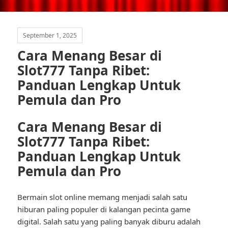
September 1, 2025
Cara Menang Besar di
Slot777 Tanpa Ribet:
Panduan Lengkap Untuk
Pemula dan Pro
Cara Menang Besar di
Slot777 Tanpa Ribet:
Panduan Lengkap Untuk
Pemula dan Pro
Bermain slot online memang menjadi salah satu
hiburan paling populer di kalangan pecinta game
digital. Salah satu yang paling banyak diburu adalah