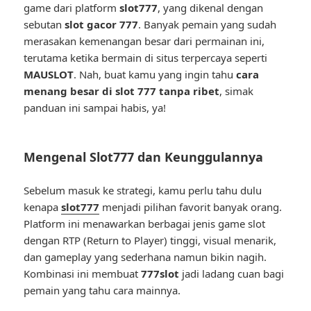
game dari platform
slot777
, yang dikenal dengan
sebutan
slot gacor 777
. Banyak pemain yang sudah
merasakan kemenangan besar dari permainan ini,
terutama ketika bermain di situs terpercaya seperti
MAUSLOT
. Nah, buat kamu yang ingin tahu
cara
menang besar di slot 777 tanpa ribet
, simak
panduan ini sampai habis, ya!
Mengenal Slot777 dan Keunggulannya
Sebelum masuk ke strategi, kamu perlu tahu dulu
kenapa
slot777
menjadi pilihan favorit banyak orang.
Platform ini menawarkan berbagai jenis game slot
dengan RTP (Return to Player) tinggi, visual menarik,
dan gameplay yang sederhana namun bikin nagih.
Kombinasi ini membuat
777slot
jadi ladang cuan bagi
pemain yang tahu cara mainnya.