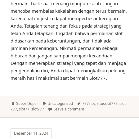
bermain, baik saat menang maupun kalah. Jangan
mencoba membalas kekalahan dengan terus bermain,
karena hal ini justru dapat memperbesar kerugian
Anda. Tetaplah tenang dan fokus pada strategi yang
telah Anda tetapkan. Ingatlah bahwa permainan slot
didasarkan pada keberuntungan, dan tidak ada
jaminan kemenangan. Nikmati permainan sebagai
hiburan dan jangan sampai menjadi kecanduan.
Dengan menerapkan strategi yang tepat dan menjaga
pengendalian diri, Anda dapat meningkatkan peluang
meraih hasil maksimal saat bermain Slot777.
Author
Categories
Tags
Super Duper
Uncategorized
777slot
,
situsslot777
,
slot
777
,
slot77
,
slot777
Leave a comment
Desember 11, 2024