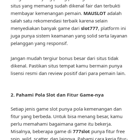
situs yang memang sudah dikenal fair dan terbukti
membayar kemenangan pemain.
MAUSLOT
adalah
salah satu rekomendasi terbaik karena selain
menyediakan banyak game dari
slot777
, platform ini
juga punya sistem keamanan yang solid serta layanan
pelanggan yang responsif.
Jangan mudah tergiur bonus besar dari situs tidak
dikenal. Pastikan situs tempat kamu bermain punya
lisensi resmi dan review positif dari para pemain lain.
2. Pahami Pola Slot dan Fitur Game-nya
Setiap jenis game slot punya pola kemenangan dan
fitur yang berbeda. Untuk bisa menang besar, kamu
perlu memahami bagaimana game itu bekerja.
Misalnya, beberapa game di
777slot
punya fitur free
spin, wild, scatter, dan lainnya. Pahami cara kerja fitur-