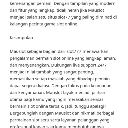
kemenangan pemain. Dengan tampilan yang modern
dan fitur yang lengkap, tidak heran jika Mauslot
menjadi salah satu situs slot77 yang paling diminati di
kalangan pecinta game slot online.
Kesimpulan
Mauslot sebagai bagian dari slot777 menawarkan
pengalaman bermain slot online yang lengkap, aman,
dan menyenangkan. Dukungan live support 24/7
menjadi nilai tambah yang sangat penting,
memastikan setiap masalah yang dihadapi pemain
dapat segera diatasi. Dengan fokus pada keamanan
dan kenyamanan, Mauslot layak menjadi pilihan
utama bagi kamu yang ingin merasakan sensasi
bermain slot online terbaik. Jadi, tunggu apalagi?
Bergabunglah dengan Mauslot dan nikmati berbagai
permainan slot seru serta layanan pelanggan yang
profesional kapan saja kamu membutuhkannya.