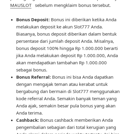
MAUSLOT
sebelum mengklaim bonus tersebut.
Bonus Deposit:
Bonus ini diberikan ketika Anda
melakukan deposit ke akun Slot777 Anda.
Biasanya, bonus deposit diberikan dalam bentuk
persentase dari jumlah deposit Anda. Misalnya,
bonus deposit 100% hingga Rp 1.000.000 berarti
jika Anda melakukan deposit Rp 1.000.000, Anda
akan mendapatkan tambahan Rp 1.000.000
sebagai bonus.
Bonus Referral:
Bonus ini bisa Anda dapatkan
dengan mengajak teman atau kerabat untuk
bergabung dan bermain di Slot777 menggunakan
kode referral Anda. Semakin banyak teman yang
Anda ajak, semakin besar pula bonus yang akan
Anda terima.
Cashback:
Bonus cashback memberikan Anda
pengembalian sebagian dari total kerugian yang