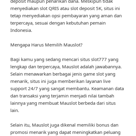
deposit maupun penarikan dana. Meskipun tidak
menyediakan slot QRIS atau slot deposit 5K, situs ini
tetap menyediakan opsi pembayaran yang aman dan
terpercaya, sesuai dengan kebutuhan pemain
Indonesia.
Mengapa Harus Memilih Mauslot?
Bagi kamu yang sedang mencari situs slot777 yang
lengkap dan terpercaya, Mauslot adalah jawabannya.
Selain menawarkan berbagai jenis game slot yang
menarik, situs ini juga memberikan layanan live
support 24/7 yang sangat membantu. Keamanan data
dan transaksi yang terjamin menjadi nilai tambah
lainnya yang membuat Mauslot berbeda dari situs
lain.
Selain itu, Mauslot juga dikenal memiliki bonus dan
promosi menarik yang dapat meningkatkan peluang