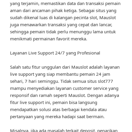
yang terjamin, memastikan data dan transaksi pemain
aman dari ancaman pihak ketiga. Sebagai situs yang
sudah dikenal luas di kalangan pecinta slot, Mauslot
juga menawarkan transaksi yang cepat dan lancar,
sehingga pemain tidak perlu menunggu lama untuk
menikmati permainan favorit mereka.
Layanan Live Support 24/7 yang Profesional
Salah satu fitur unggulan dari Mauslot adalah layanan
live support yang siap membantu pemain 24 jam
sehari, 7 hari seminggu. Tidak semua situs slot777
mampu menyediakan layanan customer service yang
responsif dan ramah seperti Mauslot. Dengan adanya
fitur live support ini, pemain bisa langsung
mendapatkan solusi atas berbagai kendala atau
pertanyaan yang mereka hadapi saat bermain.
Misalnya, jika ada masalah terkait deposit, penarikan