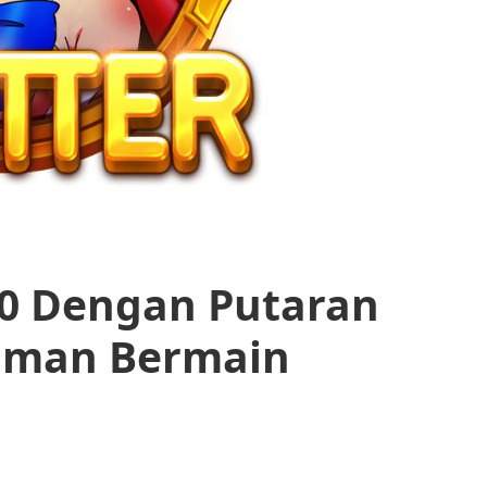
00 Dengan Putaran
laman Bermain