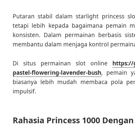
Putaran stabil dalam starlight princess sl
tetapi lebih kepada bagaimana pemain m
konsisten. Dalam permainan berbasis siste
membantu dalam menjaga kontrol permain
Di situs permainan slot online
https:/
pastel-flowering-lavender-bush
, pemain y
biasanya lebih mudah membaca pola pe
impulsif.
Rahasia Princess 1000 Dengan 