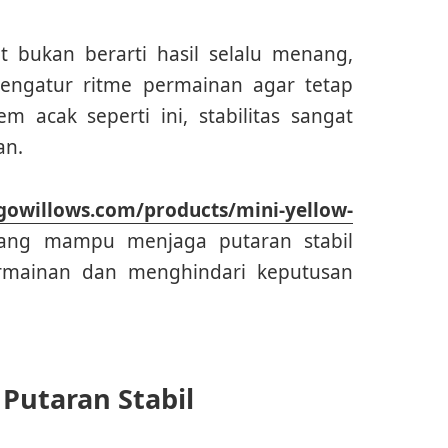
ot bukan berarti hasil selalu menang,
engatur ritme permainan agar tetap
m acak seperti ini, stabilitas sangat
an.
/gowillows.com/products/mini-yellow-
ang mampu menjaga putaran stabil
rmainan dan menghindari keputusan
Putaran Stabil