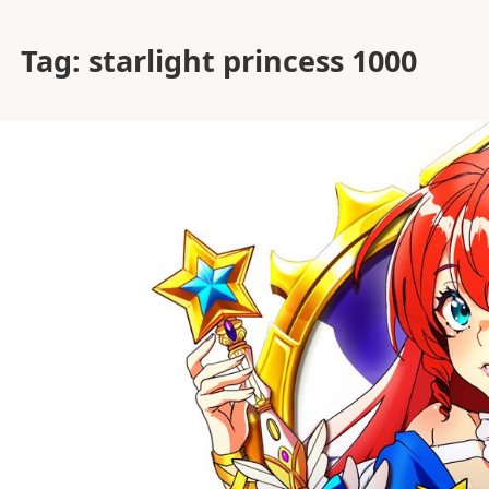
Tag:
starlight princess 1000