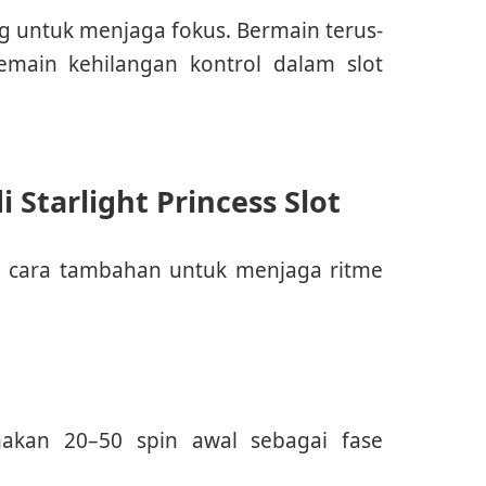
g untuk menjaga fokus. Bermain terus-
main kehilangan kontrol dalam slot
 Starlight Princess Slot
pa cara tambahan untuk menjaga ritme
kan 20–50 spin awal sebagai fase