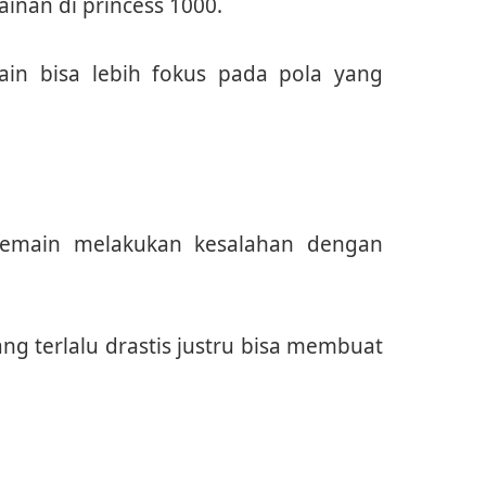
nan di princess 1000.
ain bisa lebih fokus pada pola yang
 pemain melakukan kesalahan dengan
ng terlalu drastis justru bisa membuat