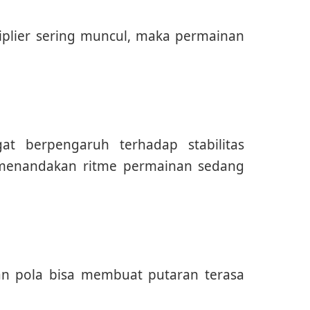
ltiplier sering muncul, maka permainan
at berpengaruh terhadap stabilitas
tu menandakan ritme permainan sedang
an pola bisa membuat putaran terasa