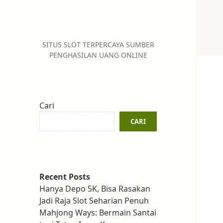
SITUS SLOT TERPERCAYA SUMBER
PENGHASILAN UANG ONLINE
Cari
CARI
Recent Posts
Hanya Depo 5K, Bisa Rasakan
Jadi Raja Slot Seharian Penuh
Mahjong Ways: Bermain Santai