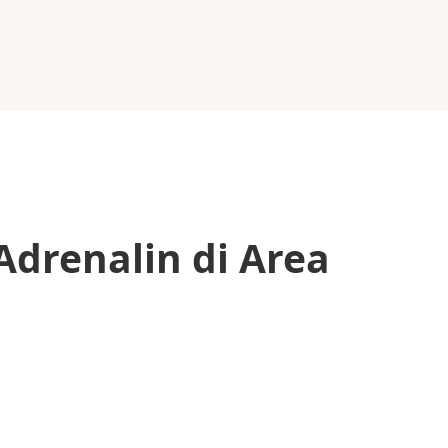
drenalin di Area