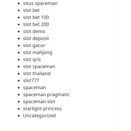
situs spaceman
slot bet
slot bet 100
slot bet 200
slot demo
slot deposit
slot gacor
slot mahjong
slot qris
slot spaceman
slot thailand
slot777
spaceman
spaceman pragmatic
spaceman slot
starlight princess
Uncategorized