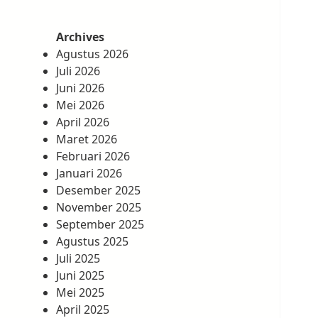
Archives
Agustus 2026
Juli 2026
Juni 2026
Mei 2026
April 2026
Maret 2026
Februari 2026
Januari 2026
Desember 2025
November 2025
September 2025
Agustus 2025
Juli 2025
Juni 2025
Mei 2025
April 2025