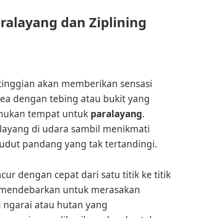
ralayang dan Ziplining
etinggian akan memberikan sensasi
area dengan tebing atau bukit yang
emukan tempat untuk
paralayang
.
layang di udara sambil menikmati
dut pandang yang tak tertandingi.
ur dengan cepat dari satu titik ke titik
ang mendebarkan untuk merasakan
i ngarai atau hutan yang