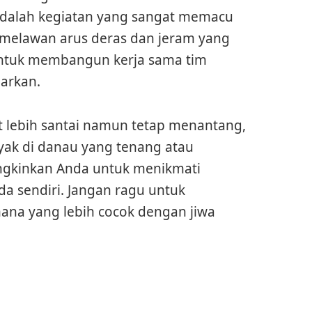
adalah kegiatan yang sangat memacu
 melawan arus deras dan jeram yang
 untuk membangun kerja sama tim
arkan.
t lebih santai namun tetap menantang,
ak di danau yang tenang atau
ngkinkan Anda untuk menikmati
 sendiri. Jangan ragu untuk
mana yang lebih cocok dengan jiwa