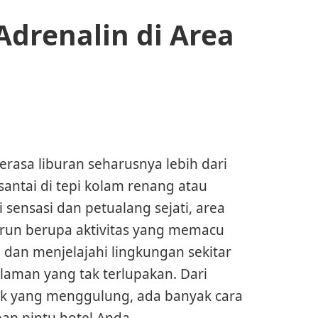
drenalin di Area
rasa liburan seharusnya lebih dari
antai di tepi kolam renang atau
sensasi dan petualang sejati, area
karun berupa aktivitas yang memacu
dan menjelajahi lingkungan sekitar
aman yang tak terlupakan. Dari
 yang menggulung, ada banyak cara