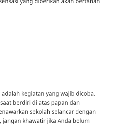
sensasi yang diberikan akan bertahan
g
adalah kegiatan yang wajib dicoba.
aat berdiri di atas papan dan
enawarkan sekolah selancar dengan
, jangan khawatir jika Anda belum