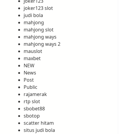
joker123
joker123 slot
judi bola
mahjong
mahjong slot
mahjong ways
mahjong ways 2
mauslot
maxbet
NEW
News
Post
Public
rajamerak
rtp slot
sbobet88
sbotop
scatter hitam
situs judi bola