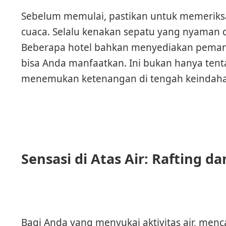
Sebelum memulai, pastikan untuk memeriksa 
cuaca. Selalu kenakan sepatu yang nyaman 
Beberapa hotel bahkan menyediakan pemandu
bisa Anda manfaatkan. Ini bukan hanya tent
menemukan ketenangan di tengah keindah
Sensasi di Atas Air: Rafting d
Bagi Anda yang menyukai aktivitas air, menc