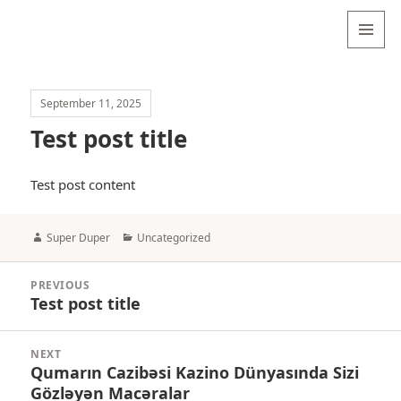
MENU
AND
WIDGETS
September 11, 2025
Test post title
Test post content
Author
Categories
Super Duper
Uncategorized
Navigasi
PREVIOUS
pos
Test post title
Previous
post:
NEXT
Qumarın Cazibəsi Kazino Dünyasında Sizi
Next
Gözləyən Macəralar
post: