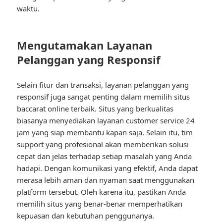
waktu.
Mengutamakan Layanan
Pelanggan yang Responsif
Selain fitur dan transaksi, layanan pelanggan yang
responsif juga sangat penting dalam memilih situs
baccarat online terbaik. Situs yang berkualitas
biasanya menyediakan layanan customer service 24
jam yang siap membantu kapan saja. Selain itu, tim
support yang profesional akan memberikan solusi
cepat dan jelas terhadap setiap masalah yang Anda
hadapi. Dengan komunikasi yang efektif, Anda dapat
merasa lebih aman dan nyaman saat menggunakan
platform tersebut. Oleh karena itu, pastikan Anda
memilih situs yang benar-benar memperhatikan
kepuasan dan kebutuhan penggunanya.