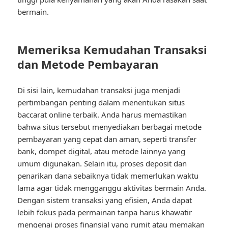
bermain.
Memeriksa Kemudahan Transaksi
dan Metode Pembayaran
Di sisi lain, kemudahan transaksi juga menjadi
pertimbangan penting dalam menentukan situs
baccarat online terbaik. Anda harus memastikan
bahwa situs tersebut menyediakan berbagai metode
pembayaran yang cepat dan aman, seperti transfer
bank, dompet digital, atau metode lainnya yang
umum digunakan. Selain itu, proses deposit dan
penarikan dana sebaiknya tidak memerlukan waktu
lama agar tidak mengganggu aktivitas bermain Anda.
Dengan sistem transaksi yang efisien, Anda dapat
lebih fokus pada permainan tanpa harus khawatir
mengenai proses finansial yang rumit atau memakan