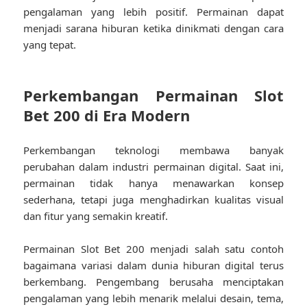
pengalaman yang lebih positif. Permainan dapat
menjadi sarana hiburan ketika dinikmati dengan cara
yang tepat.
Perkembangan Permainan Slot
Bet 200 di Era Modern
Perkembangan teknologi membawa banyak
perubahan dalam industri permainan digital. Saat ini,
permainan tidak hanya menawarkan konsep
sederhana, tetapi juga menghadirkan kualitas visual
dan fitur yang semakin kreatif.
Permainan Slot Bet 200 menjadi salah satu contoh
bagaimana variasi dalam dunia hiburan digital terus
berkembang. Pengembang berusaha menciptakan
pengalaman yang lebih menarik melalui desain, tema,