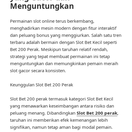
Menguntungkan
Permainan slot online terus berkembang,
menghadirkan mesin modern dengan fitur interaktif
dan peluang bonus yang menggiurkan. Salah satu tren
terbaru adalah bermain dengan Slot Bet Kecil seperti
Bet 200 Perak. Meskipun taruhan relatif rendah,
strategi yang tepat membuat permainan ini tetap
menguntungkan dan memungkinkan pemain meraih
slot gacor secara konsisten.
Keunggulan Slot Bet 200 Perak
Slot Bet 200 perak termasuk kategori Slot Bet Kecil
yang menawarkan keseimbangan antara risiko dan
peluang menang. Dibandingkan
Slot Bet 200 perak
,
taruhan ini memberikan efek kemenangan lebih
signifikan, namun tetap aman bagi modal pemain.