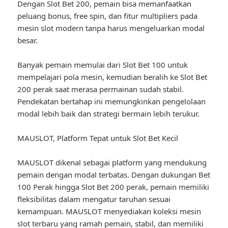
Dengan Slot Bet 200, pemain bisa memanfaatkan
peluang bonus, free spin, dan fitur multipliers pada
mesin slot modern tanpa harus mengeluarkan modal
besar.
Banyak pemain memulai dari Slot Bet 100 untuk
mempelajari pola mesin, kemudian beralih ke Slot Bet
200 perak saat merasa permainan sudah stabil.
Pendekatan bertahap ini memungkinkan pengelolaan
modal lebih baik dan strategi bermain lebih terukur.
MAUSLOT, Platform Tepat untuk Slot Bet Kecil
MAUSLOT dikenal sebagai platform yang mendukung
pemain dengan modal terbatas. Dengan dukungan Bet
100 Perak hingga Slot Bet 200 perak, pemain memiliki
fleksibilitas dalam mengatur taruhan sesuai
kemampuan. MAUSLOT menyediakan koleksi mesin
slot terbaru yang ramah pemain, stabil, dan memiliki