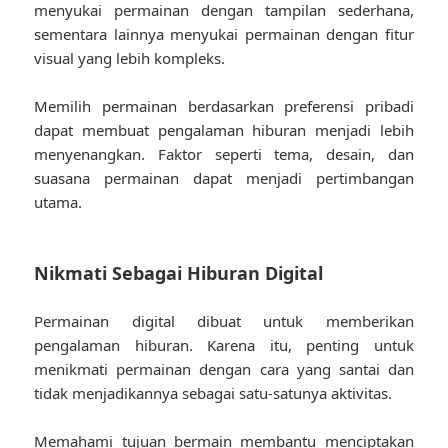
menyukai permainan dengan tampilan sederhana,
sementara lainnya menyukai permainan dengan fitur
visual yang lebih kompleks.
Memilih permainan berdasarkan preferensi pribadi
dapat membuat pengalaman hiburan menjadi lebih
menyenangkan. Faktor seperti tema, desain, dan
suasana permainan dapat menjadi pertimbangan
utama.
Nikmati Sebagai Hiburan Digital
Permainan digital dibuat untuk memberikan
pengalaman hiburan. Karena itu, penting untuk
menikmati permainan dengan cara yang santai dan
tidak menjadikannya sebagai satu-satunya aktivitas.
Memahami tujuan bermain membantu menciptakan