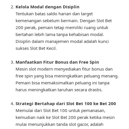
Kelola Modal dengan Disiplin
Tentukan batas saldo harian dan target
kemenangan sebelum bermain. Dengan Slot Bet
200 perak, pemain tetap memiliki ruang untuk
bertahan lebih lama tanpa kehabisan modal.
Disiplin dalam manajemen modal adalah kunci
sukses Slot Bet Kecil.
Manfaatkan Fitur Bonus dan Free Spin
Mesin slot modern menyediakan fitur bonus dan
free spin yang bisa meningkatkan peluang menang.
Pemain bisa memaksimalkan peluang ini tanpa
harus meningkatkan taruhan secara drastis.
Strategi Bertahap dari Slot Bet 100 ke Bet 200
Memulai dari Slot Bet 100 untuk pemanasan,
kemudian naik ke Slot Bet 200 perak ketika mesin
mulai menunjukkan tanda slot gacor, adalah