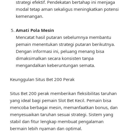
strategi efektif. Pendekatan bertahap ini menjaga
modal tetap aman sekaligus meningkatkan potensi
kemenangan.
Amati Pola Mesin
Mencatat hasil putaran sebelumnya membantu
pemain menentukan strategi putaran berikutnya.
Dengan informasi ini, peluang menang bisa
dimaksimalkan secara konsisten tanpa
mengandalkan keberuntungan semata.
Keunggulan Situs Bet 200 Perak
Situs Bet 200 perak memberikan fleksibilitas taruhan
yang ideal bagi pemain Slot Bet Kecil. Pemain bisa
mencoba berbagai mesin, memanfaatkan bonus, dan
menyesuaikan taruhan sesuai strategi. Sistem yang
stabil dan fitur lengkap membuat pengalaman
bermain lebih nyaman dan optimal.