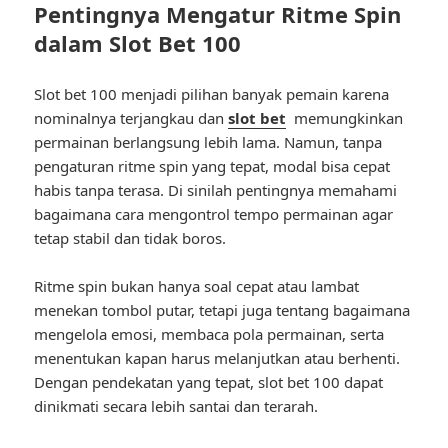
Pentingnya Mengatur Ritme Spin
dalam Slot Bet 100
Slot bet 100 menjadi pilihan banyak pemain karena
nominalnya terjangkau dan
slot bet
memungkinkan
permainan berlangsung lebih lama. Namun, tanpa
pengaturan ritme spin yang tepat, modal bisa cepat
habis tanpa terasa. Di sinilah pentingnya memahami
bagaimana cara mengontrol tempo permainan agar
tetap stabil dan tidak boros.
Ritme spin bukan hanya soal cepat atau lambat
menekan tombol putar, tetapi juga tentang bagaimana
mengelola emosi, membaca pola permainan, serta
menentukan kapan harus melanjutkan atau berhenti.
Dengan pendekatan yang tepat, slot bet 100 dapat
dinikmati secara lebih santai dan terarah.