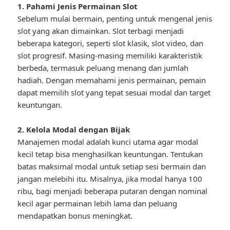
1. Pahami Jenis Permainan Slot
Sebelum mulai bermain, penting untuk mengenal jenis
slot yang akan dimainkan. Slot terbagi menjadi
beberapa kategori, seperti slot klasik, slot video, dan
slot progresif. Masing-masing memiliki karakteristik
berbeda, termasuk peluang menang dan jumlah
hadiah. Dengan memahami jenis permainan, pemain
dapat memilih slot yang tepat sesuai modal dan target
keuntungan.
2. Kelola Modal dengan Bijak
Manajemen modal adalah kunci utama agar modal
kecil tetap bisa menghasilkan keuntungan. Tentukan
batas maksimal modal untuk setiap sesi bermain dan
jangan melebihi itu. Misalnya, jika modal hanya 100
ribu, bagi menjadi beberapa putaran dengan nominal
kecil agar permainan lebih lama dan peluang
mendapatkan bonus meningkat.