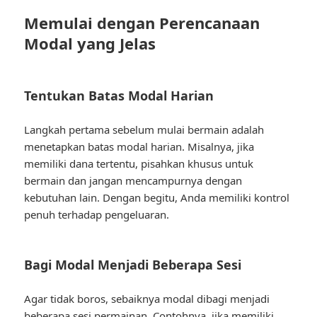
Memulai dengan Perencanaan
Modal yang Jelas
Tentukan Batas Modal Harian
Langkah pertama sebelum mulai bermain adalah
menetapkan batas modal harian. Misalnya, jika
memiliki dana tertentu, pisahkan khusus untuk
bermain dan jangan mencampurnya dengan
kebutuhan lain. Dengan begitu, Anda memiliki kontrol
penuh terhadap pengeluaran.
Bagi Modal Menjadi Beberapa Sesi
Agar tidak boros, sebaiknya modal dibagi menjadi
beberapa sesi permainan. Contohnya, jika memiliki