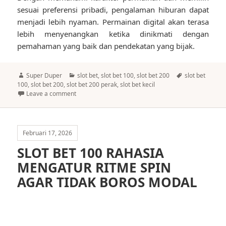
sesuai preferensi pribadi, pengalaman hiburan dapat
menjadi lebih nyaman. Permainan digital akan terasa
lebih menyenangkan ketika dinikmati dengan
pemahaman yang baik dan pendekatan yang bijak.
Author
Categories
Tags
Super Duper
slot bet
,
slot bet 100
,
slot bet 200
slot bet
100
,
slot bet 200
,
slot bet 200 perak
,
slot bet kecil
Leave a comment
Februari 17, 2026
SLOT BET 100 RAHASIA
MENGATUR RITME SPIN
AGAR TIDAK BOROS MODAL