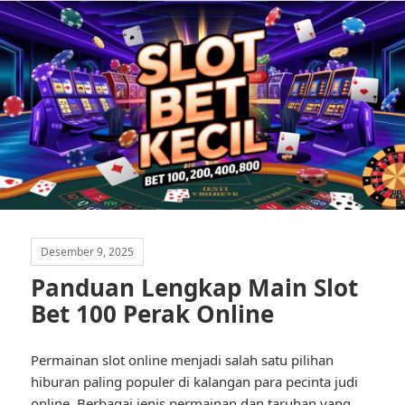
Desember 9, 2025
Panduan Lengkap Main Slot
Bet 100 Perak Online
Permainan slot online menjadi salah satu pilihan
hiburan paling populer di kalangan para pecinta judi
online. Berbagai jenis permainan dan taruhan yang