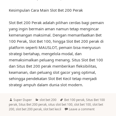
Kesimpulan Cara Main Slot Bet 200 Perak
Slot Bet 200 Perak adalah pilihan cerdas bagi pemain
yang ingin bermain aman namun tetap mengincar
kemenangan maksimal. Dengan memanfaatkan Bet
100 Perak, Slot Bet 100, hingga Slot Bet 200 perak di
platform seperti MAUSLOT, pemain bisa menyusun
strategi bertahap, mengelola modal, dan
memaksimalkan peluang menang. Situs Slot Bet 100
dan Situs Bet 200 perak memberikan fleksibilitas,
keamanan, dan peluang slot gacor yang optimal,
sehingga pendekatan Slot Bet Kecil tetap menjadi
strategi ampuh dalam dunia slot modern.
Author
Categories
Tags
Super Duper
slot bet 200
Bet 100 perak
,
Situs Bet 100
perak
,
Situs Bet 200 perak
,
situs slot bet 100
,
slot bet 100
,
slot bet
200
,
slot bet 200 perak
,
slot bet kecil
Leave a comment