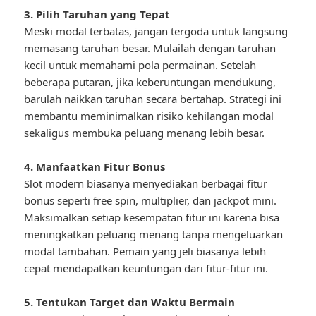
3. Pilih Taruhan yang Tepat
Meski modal terbatas, jangan tergoda untuk langsung
memasang taruhan besar. Mulailah dengan taruhan
kecil untuk memahami pola permainan. Setelah
beberapa putaran, jika keberuntungan mendukung,
barulah naikkan taruhan secara bertahap. Strategi ini
membantu meminimalkan risiko kehilangan modal
sekaligus membuka peluang menang lebih besar.
4. Manfaatkan Fitur Bonus
Slot modern biasanya menyediakan berbagai fitur
bonus seperti free spin, multiplier, dan jackpot mini.
Maksimalkan setiap kesempatan fitur ini karena bisa
meningkatkan peluang menang tanpa mengeluarkan
modal tambahan. Pemain yang jeli biasanya lebih
cepat mendapatkan keuntungan dari fitur-fitur ini.
5. Tentukan Target dan Waktu Bermain