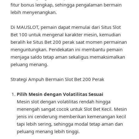
fitur bonus lengkap, sehingga pengalaman bermain
lebih menyenangkan.
Di MAUSLOT, pemain dapat memulai dari Situs Slot
Bet 100 untuk mengenal karakter mesin, kemudian
beralih ke Situs Bet 200 perak saat momen permainan
menguntungkan. Pendekatan ini membantu pemain
menjaga saldo tetap aman sekaligus memaksimalkan
peluang menang.
Strategi Ampuh Bermain Slot Bet 200 Perak
Pilih Mesin dengan Volatilitas Sesuai
Mesin slot dengan volatilitas rendah hingga
menengah sangat cocok untuk Slot Bet Kecil. Mesin
jenis ini cenderung memberikan kemenangan kecil
tapi lebih sering, sehingga modal tetap aman dan
peluang menang lebih tinggi.