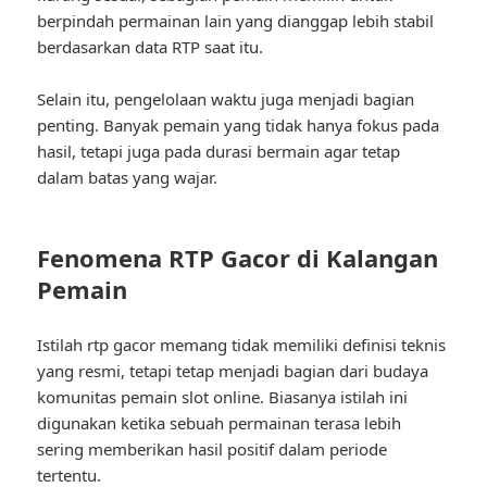
berpindah permainan lain yang dianggap lebih stabil
berdasarkan data RTP saat itu.
Selain itu, pengelolaan waktu juga menjadi bagian
penting. Banyak pemain yang tidak hanya fokus pada
hasil, tetapi juga pada durasi bermain agar tetap
dalam batas yang wajar.
Fenomena RTP Gacor di Kalangan
Pemain
Istilah rtp gacor memang tidak memiliki definisi teknis
yang resmi, tetapi tetap menjadi bagian dari budaya
komunitas pemain slot online. Biasanya istilah ini
digunakan ketika sebuah permainan terasa lebih
sering memberikan hasil positif dalam periode
tertentu.