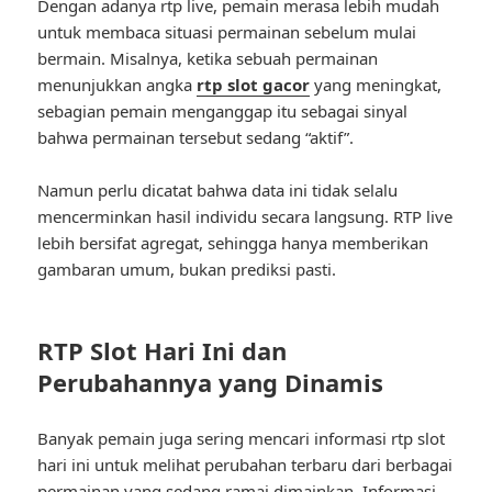
Dengan adanya rtp live, pemain merasa lebih mudah
untuk membaca situasi permainan sebelum mulai
bermain. Misalnya, ketika sebuah permainan
menunjukkan angka
rtp slot gacor
yang meningkat,
sebagian pemain menganggap itu sebagai sinyal
bahwa permainan tersebut sedang “aktif”.
Namun perlu dicatat bahwa data ini tidak selalu
mencerminkan hasil individu secara langsung. RTP live
lebih bersifat agregat, sehingga hanya memberikan
gambaran umum, bukan prediksi pasti.
RTP Slot Hari Ini dan
Perubahannya yang Dinamis
Banyak pemain juga sering mencari informasi rtp slot
hari ini untuk melihat perubahan terbaru dari berbagai
permainan yang sedang ramai dimainkan. Informasi