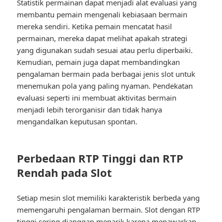
Statistik permainan dapat menjadi alat evaluasi yang
membantu pemain mengenali kebiasaan bermain
mereka sendiri. Ketika pemain mencatat hasil
permainan, mereka dapat melihat apakah strategi
yang digunakan sudah sesuai atau perlu diperbaiki.
Kemudian, pemain juga dapat membandingkan
pengalaman bermain pada berbagai jenis slot untuk
menemukan pola yang paling nyaman. Pendekatan
evaluasi seperti ini membuat aktivitas bermain
menjadi lebih terorganisir dan tidak hanya
mengandalkan keputusan spontan.
Perbedaan RTP Tinggi dan RTP
Rendah pada Slot
Setiap mesin slot memiliki karakteristik berbeda yang
memengaruhi pengalaman bermain. Slot dengan RTP
tinggi sering dianggap menarik karena menawarkan