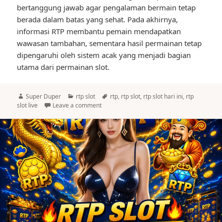
bertanggung jawab agar pengalaman bermain tetap
berada dalam batas yang sehat. Pada akhirnya,
informasi RTP membantu pemain mendapatkan
wawasan tambahan, sementara hasil permainan tetap
dipengaruhi oleh sistem acak yang menjadi bagian
utama dari permainan slot.
Author
Categories
Tags
Super Duper
rtp slot
rtp
,
rtp slot
,
rtp slot hari ini
,
rtp
slot live
Leave a comment