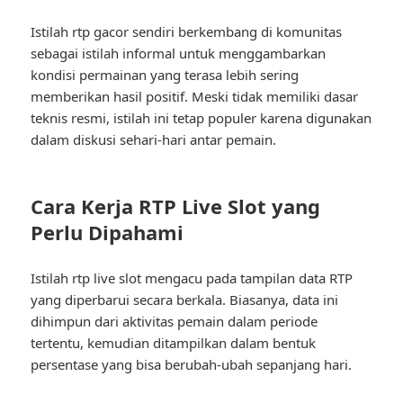
Istilah rtp gacor sendiri berkembang di komunitas
sebagai istilah informal untuk menggambarkan
kondisi permainan yang terasa lebih sering
memberikan hasil positif. Meski tidak memiliki dasar
teknis resmi, istilah ini tetap populer karena digunakan
dalam diskusi sehari-hari antar pemain.
Cara Kerja RTP Live Slot yang
Perlu Dipahami
Istilah rtp live slot mengacu pada tampilan data RTP
yang diperbarui secara berkala. Biasanya, data ini
dihimpun dari aktivitas pemain dalam periode
tertentu, kemudian ditampilkan dalam bentuk
persentase yang bisa berubah-ubah sepanjang hari.