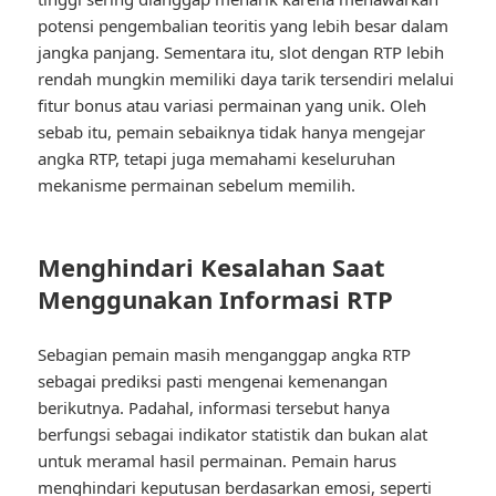
potensi pengembalian teoritis yang lebih besar dalam
jangka panjang. Sementara itu, slot dengan RTP lebih
rendah mungkin memiliki daya tarik tersendiri melalui
fitur bonus atau variasi permainan yang unik. Oleh
sebab itu, pemain sebaiknya tidak hanya mengejar
angka RTP, tetapi juga memahami keseluruhan
mekanisme permainan sebelum memilih.
Menghindari Kesalahan Saat
Menggunakan Informasi RTP
Sebagian pemain masih menganggap angka RTP
sebagai prediksi pasti mengenai kemenangan
berikutnya. Padahal, informasi tersebut hanya
berfungsi sebagai indikator statistik dan bukan alat
untuk meramal hasil permainan. Pemain harus
menghindari keputusan berdasarkan emosi, seperti