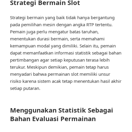
Strategi Bermain Slot
Strategi bermain yang baik tidak hanya bergantung
pada pemilihan mesin dengan angka RTP tertentu.
Pemain juga perlu mengatur batas taruhan,
menentukan durasi bermain, serta memahami
kemampuan modal yang dimiliki. Selain itu, pemain
dapat memanfaatkan informasi statistik sebagai bahan
pertimbangan agar setiap keputusan terasa lebih
terukur. Meskipun demikian, pemain tetap harus
menyadari bahwa permainan slot memiliki unsur
risiko karena sistem acak tetap menentukan hasil akhir
setiap putaran.
Menggunakan Statistik Sebagai
Bahan Evaluasi Permainan