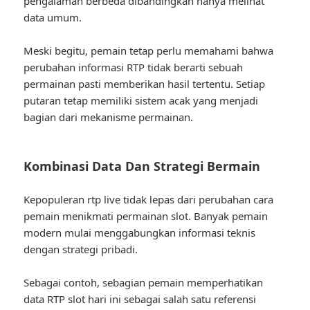
pengalaman berbeda dibandingkan hanya melihat
data umum.
Meski begitu, pemain tetap perlu memahami bahwa
perubahan informasi RTP tidak berarti sebuah
permainan pasti memberikan hasil tertentu. Setiap
putaran tetap memiliki sistem acak yang menjadi
bagian dari mekanisme permainan.
Kombinasi Data Dan Strategi Bermain
Kepopuleran rtp live tidak lepas dari perubahan cara
pemain menikmati permainan slot. Banyak pemain
modern mulai menggabungkan informasi teknis
dengan strategi pribadi.
Sebagai contoh, sebagian pemain memperhatikan
data RTP slot hari ini sebagai salah satu referensi