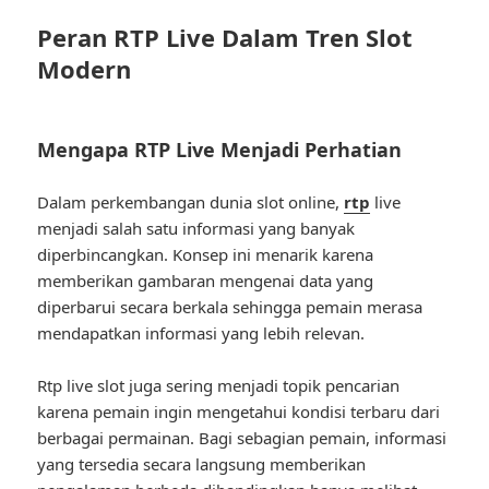
Peran RTP Live Dalam Tren Slot
Modern
Mengapa RTP Live Menjadi Perhatian
Dalam perkembangan dunia slot online,
rtp
live
menjadi salah satu informasi yang banyak
diperbincangkan. Konsep ini menarik karena
memberikan gambaran mengenai data yang
diperbarui secara berkala sehingga pemain merasa
mendapatkan informasi yang lebih relevan.
Rtp live slot juga sering menjadi topik pencarian
karena pemain ingin mengetahui kondisi terbaru dari
berbagai permainan. Bagi sebagian pemain, informasi
yang tersedia secara langsung memberikan