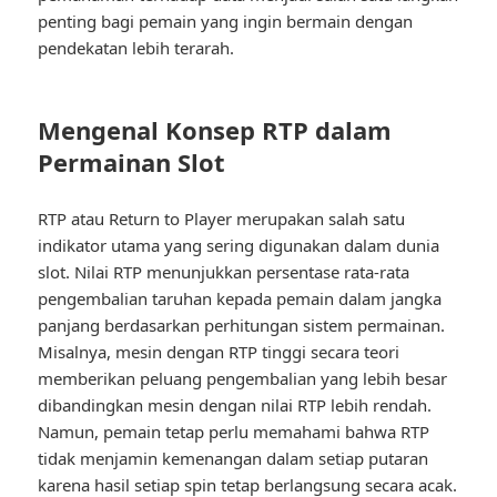
penting bagi pemain yang ingin bermain dengan
pendekatan lebih terarah.
Mengenal Konsep RTP dalam
Permainan Slot
RTP atau Return to Player merupakan salah satu
indikator utama yang sering digunakan dalam dunia
slot. Nilai RTP menunjukkan persentase rata-rata
pengembalian taruhan kepada pemain dalam jangka
panjang berdasarkan perhitungan sistem permainan.
Misalnya, mesin dengan RTP tinggi secara teori
memberikan peluang pengembalian yang lebih besar
dibandingkan mesin dengan nilai RTP lebih rendah.
Namun, pemain tetap perlu memahami bahwa RTP
tidak menjamin kemenangan dalam setiap putaran
karena hasil setiap spin tetap berlangsung secara acak.