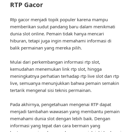
RTP Gacor
Rtp gacor menjadi topik populer karena mampu
memberikan sudut pandang baru dalam menikmati
dunia slot online. Pemain tidak hanya mencari
hiburan, tetapi juga ingin memahami informasi di
balik permainan yang mereka pilih.
Mulai dari perkembangan informasi rtp slot,
kemudahan menemukan link rtp slot, hingga
meningkatnya perhatian terhadap rtp live slot dan rtp
live, semuanya menunjukkan bahwa pemain semakin
tertarik mengenal sisi teknis permainan.
Pada akhirnya, pengetahuan mengenai RTP dapat
menjadi tambahan wawasan yang membantu pemain
memahami dunia slot dengan lebih baik. Dengan
informasi yang tepat dan cara bermain yang