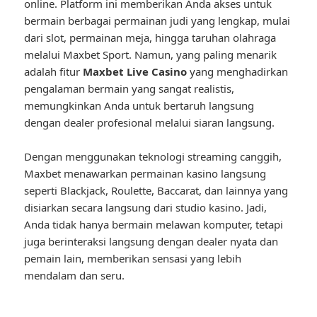
online. Platform ini memberikan Anda akses untuk
bermain berbagai permainan judi yang lengkap, mulai
dari slot, permainan meja, hingga taruhan olahraga
melalui Maxbet Sport. Namun, yang paling menarik
adalah fitur
Maxbet Live Casino
yang menghadirkan
pengalaman bermain yang sangat realistis,
memungkinkan Anda untuk bertaruh langsung
dengan dealer profesional melalui siaran langsung.
Dengan menggunakan teknologi streaming canggih,
Maxbet menawarkan permainan kasino langsung
seperti Blackjack, Roulette, Baccarat, dan lainnya yang
disiarkan secara langsung dari studio kasino. Jadi,
Anda tidak hanya bermain melawan komputer, tetapi
juga berinteraksi langsung dengan dealer nyata dan
pemain lain, memberikan sensasi yang lebih
mendalam dan seru.