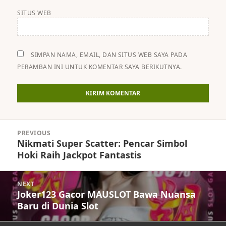
SITUS WEB
SIMPAN NAMA, EMAIL, DAN SITUS WEB SAYA PADA
PERAMBAN INI UNTUK KOMENTAR SAYA BERIKUTNYA.
Navigasi
PREVIOUS
pos
Nikmati Super Scatter: Pencar Simbol
Previous
Hoki Raih Jackpot Fantastis
post:
NEXT
Joker123 Gacor MAUSLOT Bawa Nuansa
Next
Baru di Dunia Slot
post: