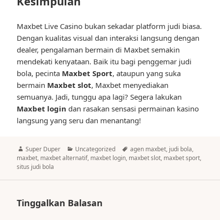
Kesimpulan
Maxbet Live Casino bukan sekadar platform judi biasa.
Dengan kualitas visual dan interaksi langsung dengan
dealer, pengalaman bermain di Maxbet semakin
mendekati kenyataan. Baik itu bagi penggemar judi
bola, pecinta
Maxbet Sport
, ataupun yang suka
bermain
Maxbet slot
, Maxbet menyediakan
semuanya. Jadi, tunggu apa lagi? Segera lakukan
Maxbet login
dan rasakan sensasi permainan kasino
langsung yang seru dan menantang!
Author
Categories
Tags
Super Duper
Uncategorized
agen maxbet
,
judi bola
,
maxbet
,
maxbet alternatif
,
maxbet login
,
maxbet slot
,
maxbet sport
,
situs judi bola
Tinggalkan Balasan