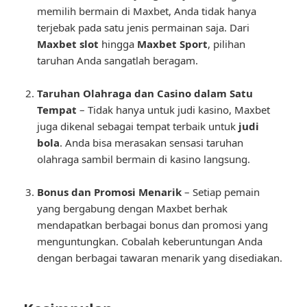
memilih bermain di Maxbet, Anda tidak hanya
terjebak pada satu jenis permainan saja. Dari
Maxbet slot
hingga
Maxbet Sport
, pilihan
taruhan Anda sangatlah beragam.
Taruhan Olahraga dan Casino dalam Satu
Tempat
– Tidak hanya untuk judi kasino, Maxbet
juga dikenal sebagai tempat terbaik untuk
judi
bola
. Anda bisa merasakan sensasi taruhan
olahraga sambil bermain di kasino langsung.
Bonus dan Promosi Menarik
– Setiap pemain
yang bergabung dengan Maxbet berhak
mendapatkan berbagai bonus dan promosi yang
menguntungkan. Cobalah keberuntungan Anda
dengan berbagai tawaran menarik yang disediakan.