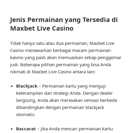
Jenis Permainan yang Tersedia di
Maxbet Live Casino
Tidak hanya satu atau dua permainan, Maxbet Live
Casino menawarkan berbagai macam permainan
kasino yang pasti akan memuaskan setiap penggemar
judi. Beberapa pilihan permainan yang bisa Anda
nikmati di Maxbet Live Casino antara lain:
Blackjack
– Permainan kartu yang menguji
keterampilan dan strategi Anda. Dengan dealer
langsung, Anda akan merasakan sensasi berbeda
dibandingkan dengan permainan blackjack
otomatis.
Baccarat
– Jika Anda mencari permainan kartu