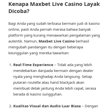
Kenapa Maxbet Live Casino Layak
Dicoba?
Bagi Anda yang sudah terbiasa bermain judi di kasino
online, pasti Anda pernah merasa bahwa banyak
platform yang kurang menawarkan pengalaman yang
autentik. Namun,
Maxbet Live Casino
berhasil
mengubah pandangan itu dengan beberapa
keunggulan yang mereka tawarkan:
Real-Time Experience
– Tidak ada yang lebih
mendebarkan daripada bermain dengan dealer
nyata yang menghadap Anda langsung. Setiap
putaran roulette atau hand blackjack akan
membuat detak jantung Anda lebih cepat, serasa
berada di kasino sungguhan.
Kualitas Visual dan Audio Luar Biasa
– Dengan