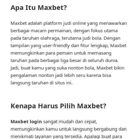
Apa Itu Maxbet?
Maxbet adalah platform judi online yang menawarkan
berbagai macam permainan, dengan fokus utama
pada taruhan olahraga, terutama judi bola. Dengan
tampilan yang user-friendly dan fitur lengkap, Maxbet
memungkinkan para pemain untuk memasang
taruhan pada berbagai liga besar di seluruh dunia.
Jadi, buat kamu yang suka nonton bola, Maxbet bikin
pengalaman nonton jadi lebih seru karena bisa
langsung taruhan di situs ini.
Kenapa Harus Pilih Maxbet?
Maxbet login
sangat mudah dan cepat,
memungkinkan kamu untuk langsung bergabung dan
menikmati layanan yang tersedia. Apalagi buat para