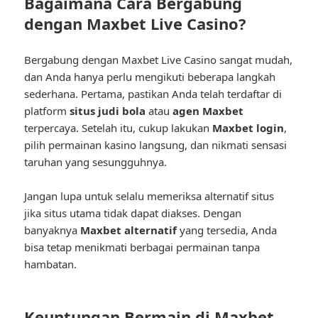
Bagaimana Cara Bergabung
dengan Maxbet Live Casino?
Bergabung dengan Maxbet Live Casino sangat mudah,
dan Anda hanya perlu mengikuti beberapa langkah
sederhana. Pertama, pastikan Anda telah terdaftar di
platform
situs judi bola
atau
agen Maxbet
terpercaya. Setelah itu, cukup lakukan
Maxbet login
,
pilih permainan kasino langsung, dan nikmati sensasi
taruhan yang sesungguhnya.
Jangan lupa untuk selalu memeriksa alternatif situs
jika situs utama tidak dapat diakses. Dengan
banyaknya
Maxbet alternatif
yang tersedia, Anda
bisa tetap menikmati berbagai permainan tanpa
hambatan.
Keuntungan Bermain di Maxbet