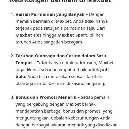
Varian Permainan yang Banyak
– Dengan
memilih bermain di Maxbet, Anda tidak hanya
terjebak pada satu jenis permainan saja. Dari
Maxbet slot
hingga
Maxbet Sport
, pilihan
taruhan Anda sangatlah beragam.
Taruhan Olahraga dan Casino dalam Satu
Tempat
– Tidak hanya untuk judi kasino, Maxbet
juga dikenal sebagai tempat terbaik untuk
judi
bola
. Anda bisa merasakan sensasi taruhan
olahraga sambil bermain di kasino langsung.
Bonus dan Promosi Menarik
– Setiap pemain
yang bergabung dengan Maxbet berhak
mendapatkan berbagai bonus dan promosi yang
menguntungkan. Cobalah keberuntungan Anda
dengan berbagai tawaran menarik yang disediakan.