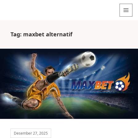
MENU
AND
WIDGETS
Tag:
maxbet alternatif
Desember 27, 2025