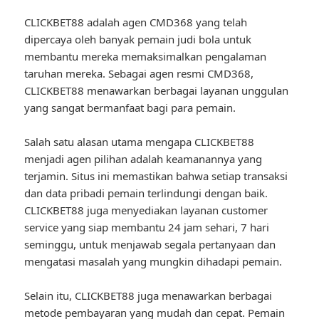
CLICKBET88 adalah agen CMD368 yang telah
dipercaya oleh banyak pemain judi bola untuk
membantu mereka memaksimalkan pengalaman
taruhan mereka. Sebagai agen resmi CMD368,
CLICKBET88 menawarkan berbagai layanan unggulan
yang sangat bermanfaat bagi para pemain.
Salah satu alasan utama mengapa CLICKBET88
menjadi agen pilihan adalah keamanannya yang
terjamin. Situs ini memastikan bahwa setiap transaksi
dan data pribadi pemain terlindungi dengan baik.
CLICKBET88 juga menyediakan layanan customer
service yang siap membantu 24 jam sehari, 7 hari
seminggu, untuk menjawab segala pertanyaan dan
mengatasi masalah yang mungkin dihadapi pemain.
Selain itu, CLICKBET88 juga menawarkan berbagai
metode pembayaran yang mudah dan cepat. Pemain