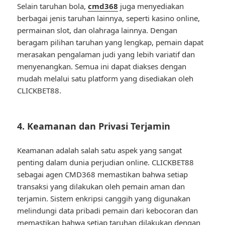
Selain taruhan bola,
cmd368
juga menyediakan
berbagai jenis taruhan lainnya, seperti kasino online,
permainan slot, dan olahraga lainnya. Dengan
beragam pilihan taruhan yang lengkap, pemain dapat
merasakan pengalaman judi yang lebih variatif dan
menyenangkan. Semua ini dapat diakses dengan
mudah melalui satu platform yang disediakan oleh
CLICKBET88.
4.
Keamanan dan Privasi Terjamin
Keamanan adalah salah satu aspek yang sangat
penting dalam dunia perjudian online. CLICKBET88
sebagai agen CMD368 memastikan bahwa setiap
transaksi yang dilakukan oleh pemain aman dan
terjamin. Sistem enkripsi canggih yang digunakan
melindungi data pribadi pemain dari kebocoran dan
memastikan bahwa setiap taruhan dilakukan dengan