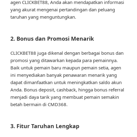
agen CLICKBET88, Anda akan mendapatkan informasi
yang akurat mengenai pertandingan dan peluang
taruhan yang menguntungkan.
2.
Bonus dan Promosi Menarik
CLICKBET88 juga dikenal dengan berbagai bonus dan
promosi yang ditawarkan kepada para pemainnya.
Baik untuk pemain baru maupun pemain setia, agen
ini menyediakan banyak penawaran menarik yang
dapat dimanfaatkan untuk meningkatkan saldo akun
Anda. Bonus deposit, cashback, hingga bonus referral
menjadi daya tarik yang membuat pemain semakin
betah bermain di CMD368.
3.
Fitur Taruhan Lengkap