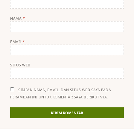
NAMA
*
EMAIL
*
SITUS WEB
SIMPAN NAMA, EMAIL, DAN SITUS WEB SAYA PADA
PERAMBAN INI UNTUK KOMENTAR SAYA BERIKUTNYA.
Navigasi