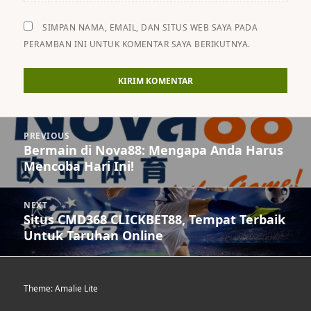
SIMPAN NAMA, EMAIL, DAN SITUS WEB SAYA PADA
PERAMBAN INI UNTUK KOMENTAR SAYA BERIKUTNYA.
Navigasi
PREVIOUS
pos
Bermain di Nova88: Mengapa Anda Harus
Previous
Mencoba Hari Ini!
post:
NEXT
Situs CMD368 CLICKBET88, Tempat Terbaik
Next
Untuk Taruhan Online
post:
Theme: Amalie Lite