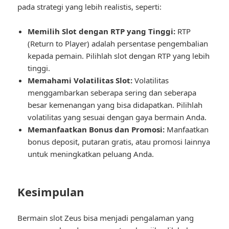
pada strategi yang lebih realistis, seperti:
Memilih Slot dengan RTP yang Tinggi:
RTP
(Return to Player) adalah persentase pengembalian
kepada pemain. Pilihlah slot dengan RTP yang lebih
tinggi.
Memahami Volatilitas Slot:
Volatilitas
menggambarkan seberapa sering dan seberapa
besar kemenangan yang bisa didapatkan. Pilihlah
volatilitas yang sesuai dengan gaya bermain Anda.
Memanfaatkan Bonus dan Promosi:
Manfaatkan
bonus deposit, putaran gratis, atau promosi lainnya
untuk meningkatkan peluang Anda.
Kesimpulan
Bermain slot Zeus bisa menjadi pengalaman yang