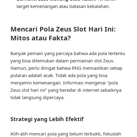
target kemenangan atau batasan kekalahan.
Mencari Pola Zeus Slot Hari Ini:
Mitos atau Fakta?
Banyak pemain yang percaya bahwa ada pola tertentu
yang bisa ditemukan dalam permainan slot Zeus.
Namun, perlu diingat bahwa RNG memastikan setiap
putaran adalah acak. Tidak ada pola yang bisa
menjamin kemenangan. Informasi mengenai “pola
Zeus slot hari ini” yang beredar di internet sebaiknya
tidak langsung dipercaya.
Strategi yang Lebih Efektif
Alih-alih mencari pola yang belum terbukti, fokuslah