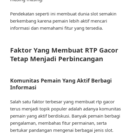
Pendekatan seperti ini membuat dunia slot semakin
berkembang karena pemain lebih aktif mencari
informasi dan memahami fitur yang tersedia.
Faktor Yang Membuat RTP Gacor
Tetap Menjadi Perbincangan
Komunitas Pemain Yang Aktif Berbagi
Informasi
Salah satu faktor terbesar yang membuat rtp gacor
terus menjadi topik populer adalah adanya komunitas
pemain yang aktif berdiskusi. Banyak pemain berbagi
pengalaman, membahas fitur permainan, serta
bertukar pandangan mengenai berbagai jenis slot.