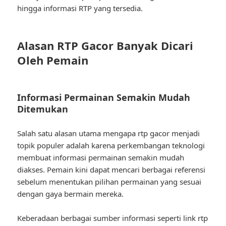
hingga informasi RTP yang tersedia.
Alasan RTP Gacor Banyak Dicari
Oleh Pemain
Informasi Permainan Semakin Mudah
Ditemukan
Salah satu alasan utama mengapa rtp gacor menjadi
topik populer adalah karena perkembangan teknologi
membuat informasi permainan semakin mudah
diakses. Pemain kini dapat mencari berbagai referensi
sebelum menentukan pilihan permainan yang sesuai
dengan gaya bermain mereka.
Keberadaan berbagai sumber informasi seperti link rtp