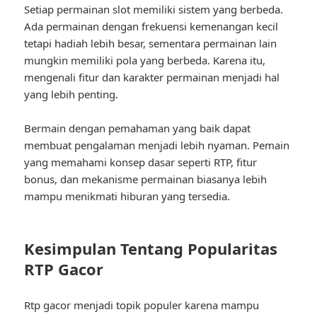
Setiap permainan slot memiliki sistem yang berbeda.
Ada permainan dengan frekuensi kemenangan kecil
tetapi hadiah lebih besar, sementara permainan lain
mungkin memiliki pola yang berbeda. Karena itu,
mengenali fitur dan karakter permainan menjadi hal
yang lebih penting.
Bermain dengan pemahaman yang baik dapat
membuat pengalaman menjadi lebih nyaman. Pemain
yang memahami konsep dasar seperti RTP, fitur
bonus, dan mekanisme permainan biasanya lebih
mampu menikmati hiburan yang tersedia.
Kesimpulan Tentang Popularitas
RTP Gacor
Rtp gacor menjadi topik populer karena mampu