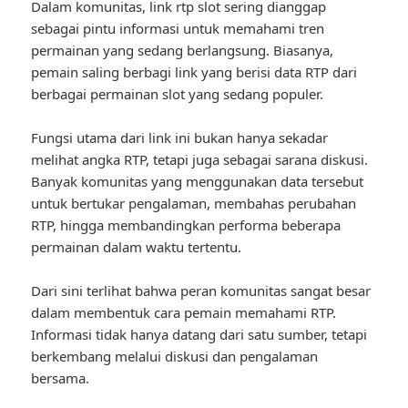
Dalam komunitas, link rtp slot sering dianggap
sebagai pintu informasi untuk memahami tren
permainan yang sedang berlangsung. Biasanya,
pemain saling berbagi link yang berisi data RTP dari
berbagai permainan slot yang sedang populer.
Fungsi utama dari link ini bukan hanya sekadar
melihat angka RTP, tetapi juga sebagai sarana diskusi.
Banyak komunitas yang menggunakan data tersebut
untuk bertukar pengalaman, membahas perubahan
RTP, hingga membandingkan performa beberapa
permainan dalam waktu tertentu.
Dari sini terlihat bahwa peran komunitas sangat besar
dalam membentuk cara pemain memahami RTP.
Informasi tidak hanya datang dari satu sumber, tetapi
berkembang melalui diskusi dan pengalaman
bersama.