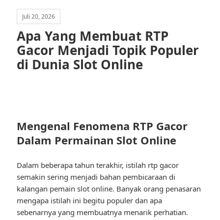
Juli 20, 2026
Apa Yang Membuat RTP
Gacor Menjadi Topik Populer
di Dunia Slot Online
Mengenal Fenomena RTP Gacor
Dalam Permainan Slot Online
Dalam beberapa tahun terakhir, istilah rtp gacor
semakin sering menjadi bahan pembicaraan di
kalangan pemain slot online. Banyak orang penasaran
mengapa istilah ini begitu populer dan apa
sebenarnya yang membuatnya menarik perhatian.