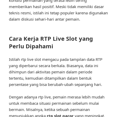
kondisi permainan yang terasa lebih sering
memberikan hasil positif. Meski tidak memiliki dasar
teknis resmi, istilah ini tetap populer karena digunakan
dalam diskusi sehari-hari antar pemain.
Cara Kerja RTP Live Slot yang
Perlu Dipahami
Istilah rtp live slot mengacu pada tampilan data RTP
yang diperbarui secara berkala. Biasanya, data ini
dihimpun dari aktivitas pemain dalam periode
tertentu, kemudian ditampilkan dalam bentuk
persentase yang bisa berubah-ubah sepanjang hari.
Dengan adanya rtp live, pemain merasa lebih mudah
untuk membaca situasi permainan sebelum mulai
bermain. Misalnya, ketika sebuah permainan
menunjukkan angka
rtp slot gacor
yang meningkat,