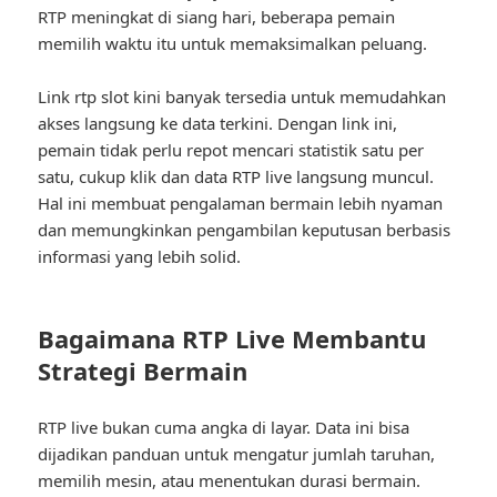
RTP meningkat di siang hari, beberapa pemain
memilih waktu itu untuk memaksimalkan peluang.
Link rtp slot kini banyak tersedia untuk memudahkan
akses langsung ke data terkini. Dengan link ini,
pemain tidak perlu repot mencari statistik satu per
satu, cukup klik dan data RTP live langsung muncul.
Hal ini membuat pengalaman bermain lebih nyaman
dan memungkinkan pengambilan keputusan berbasis
informasi yang lebih solid.
Bagaimana RTP Live Membantu
Strategi Bermain
RTP live bukan cuma angka di layar. Data ini bisa
dijadikan panduan untuk mengatur jumlah taruhan,
memilih mesin, atau menentukan durasi bermain.