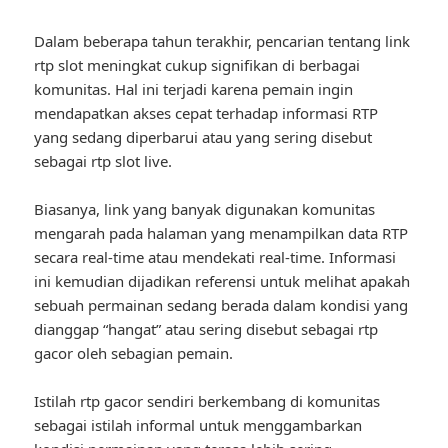
Dalam beberapa tahun terakhir, pencarian tentang link
rtp slot meningkat cukup signifikan di berbagai
komunitas. Hal ini terjadi karena pemain ingin
mendapatkan akses cepat terhadap informasi RTP
yang sedang diperbarui atau yang sering disebut
sebagai rtp slot live.
Biasanya, link yang banyak digunakan komunitas
mengarah pada halaman yang menampilkan data RTP
secara real-time atau mendekati real-time. Informasi
ini kemudian dijadikan referensi untuk melihat apakah
sebuah permainan sedang berada dalam kondisi yang
dianggap “hangat” atau sering disebut sebagai rtp
gacor oleh sebagian pemain.
Istilah rtp gacor sendiri berkembang di komunitas
sebagai istilah informal untuk menggambarkan