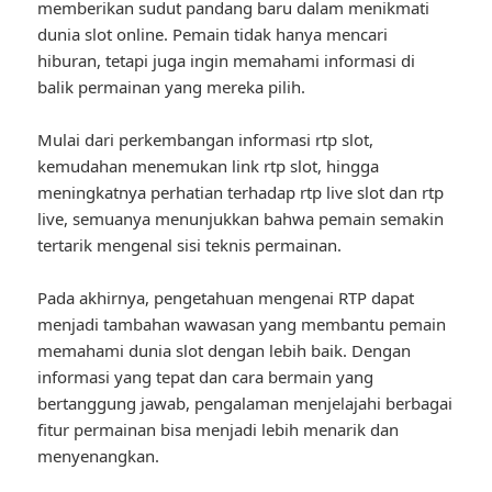
memberikan sudut pandang baru dalam menikmati
dunia slot online. Pemain tidak hanya mencari
hiburan, tetapi juga ingin memahami informasi di
balik permainan yang mereka pilih.
Mulai dari perkembangan informasi rtp slot,
kemudahan menemukan link rtp slot, hingga
meningkatnya perhatian terhadap rtp live slot dan rtp
live, semuanya menunjukkan bahwa pemain semakin
tertarik mengenal sisi teknis permainan.
Pada akhirnya, pengetahuan mengenai RTP dapat
menjadi tambahan wawasan yang membantu pemain
memahami dunia slot dengan lebih baik. Dengan
informasi yang tepat dan cara bermain yang
bertanggung jawab, pengalaman menjelajahi berbagai
fitur permainan bisa menjadi lebih menarik dan
menyenangkan.