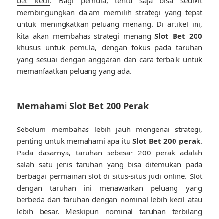
bet kecil
. Bagi pemula, tentu saja bisa sedikit
membingungkan dalam memilih strategi yang tepat
untuk meningkatkan peluang menang. Di artikel ini,
kita akan membahas strategi menang
Slot Bet 200
khusus untuk pemula, dengan fokus pada taruhan
yang sesuai dengan anggaran dan cara terbaik untuk
memanfaatkan peluang yang ada.
Memahami Slot Bet 200 Perak
Sebelum membahas lebih jauh mengenai strategi,
penting untuk memahami apa itu
Slot Bet 200 perak
.
Pada dasarnya, taruhan sebesar 200 perak adalah
salah satu jenis taruhan yang bisa ditemukan pada
berbagai permainan slot di situs-situs judi online. Slot
dengan taruhan ini menawarkan peluang yang
berbeda dari taruhan dengan nominal lebih kecil atau
lebih besar. Meskipun nominal taruhan terbilang