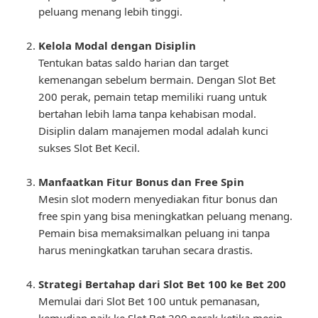
peluang menang lebih tinggi.
Kelola Modal dengan Disiplin
Tentukan batas saldo harian dan target
kemenangan sebelum bermain. Dengan Slot Bet
200 perak, pemain tetap memiliki ruang untuk
bertahan lebih lama tanpa kehabisan modal.
Disiplin dalam manajemen modal adalah kunci
sukses Slot Bet Kecil.
Manfaatkan Fitur Bonus dan Free Spin
Mesin slot modern menyediakan fitur bonus dan
free spin yang bisa meningkatkan peluang menang.
Pemain bisa memaksimalkan peluang ini tanpa
harus meningkatkan taruhan secara drastis.
Strategi Bertahap dari Slot Bet 100 ke Bet 200
Memulai dari Slot Bet 100 untuk pemanasan,
kemudian naik ke Slot Bet 200 perak ketika mesin