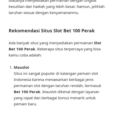
biasanya menyediakan permainan dengan tingkat
kesulitan dan hadiah yang lebih besar. Namun, pilihlah
taruhan sesuai dengan kenyamananmu.
Rekomendasi Situs Slot Bet 100 Perak
Ada banyak situs yang menyediakan permainan
Slot
Bet 100 Perak
. Beberapa situs terpercaya yang bisa
kamu coba adalah:
Mauslot
Situs ini sangat populer di kalangan pemain slot
Indonesia karena menawarkan berbagai jenis
permainan slot dengan taruhan rendah, termasuk
Bet 100 Perak
. Mauslot dikenal dengan layanan
yang cepat dan berbagai bonus menarik untuk
pemain baru.