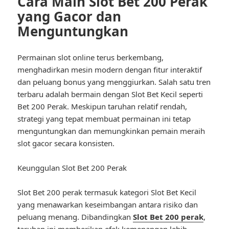
Cara Main Slot Bet 200 Perak
yang Gacor dan
Menguntungkan
Permainan slot online terus berkembang,
menghadirkan mesin modern dengan fitur interaktif
dan peluang bonus yang menggiurkan. Salah satu tren
terbaru adalah bermain dengan Slot Bet Kecil seperti
Bet 200 Perak. Meskipun taruhan relatif rendah,
strategi yang tepat membuat permainan ini tetap
menguntungkan dan memungkinkan pemain meraih
slot gacor secara konsisten.
Keunggulan Slot Bet 200 Perak
Slot Bet 200 perak termasuk kategori Slot Bet Kecil
yang menawarkan keseimbangan antara risiko dan
peluang menang. Dibandingkan
Slot Bet 200 perak
,
taruhan ini memberikan efek kemenangan lebih