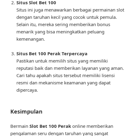
Situs Slot Bet 100
Situs ini juga menawarkan berbagai permainan slot
dengan taruhan kecil yang cocok untuk pemula.
Selain itu, mereka sering memberikan bonus
menarik yang bisa meningkatkan peluang
kemenangan.
Situs Bet 100 Perak Terpercaya
Pastikan untuk memilih situs yang memiliki
reputasi baik dan memberikan layanan yang aman.
Cari tahu apakah situs tersebut memiliki lisensi
resmi dan mekanisme keamanan yang dapat
dipercaya.
Kesimpulan
Bermain
Slot Bet 100 Perak
online memberikan
pengalaman seru dengan taruhan yang sangat