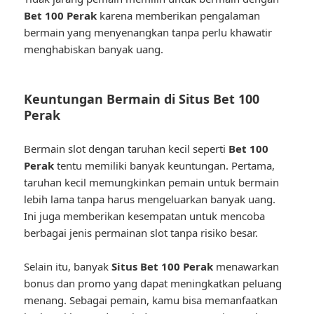
Bet 100 Perak
karena memberikan pengalaman
bermain yang menyenangkan tanpa perlu khawatir
menghabiskan banyak uang.
Keuntungan Bermain di Situs Bet 100
Perak
Bermain slot dengan taruhan kecil seperti
Bet 100
Perak
tentu memiliki banyak keuntungan. Pertama,
taruhan kecil memungkinkan pemain untuk bermain
lebih lama tanpa harus mengeluarkan banyak uang.
Ini juga memberikan kesempatan untuk mencoba
berbagai jenis permainan slot tanpa risiko besar.
Selain itu, banyak
Situs Bet 100 Perak
menawarkan
bonus dan promo yang dapat meningkatkan peluang
menang. Sebagai pemain, kamu bisa memanfaatkan