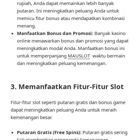
rupiah, Anda dapat memainkan lebih banyak
putaran. Ini meningkatkan peluang Anda untuk
memicu fitur bonus atau mendapatkan kombinasi
menang.
Manfaatkan Bonus dan Promosi:
Banyak kasino
online menawarkan bonus dan promosi yang dapat
meningkatkan modal Anda. Manfaatkan bonus ini
untuk memperpanjang
MAUSLOT
waktu bermain
dan meningkatkan peluang kemenangan.
3. Memanfaatkan Fitur-Fitur Slot
Fitur-fitur slot seperti putaran gratis dan bonus game
dapat meningkatkan peluang Anda untuk meraih
kemenangan besar.
Putaran Gratis (Free Spins):
Putaran gratis sering
kali memberikan pengganda kemenangan