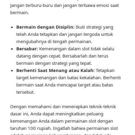
Jangan terburu-buru dan jangan terbawa emosi saat
bermain.
Bermain dengan Disiplin:
Ikuti strategi yang
telah Anda tetapkan dan jangan tergoda untuk
mengubahnya di tengah permainan.
Bersabar:
Kemenangan dalam slot tidak selalu
datang dengan cepat. Bersabarlah dan terus
bermain dengan strategi yang tepat.
Berhenti Saat Menang atau Kalah:
Tetapkan
target kemenangan dan batas kekalahan. Berhenti
bermain saat Anda mencapai target atau batas
tersebut.
Dengan memahami dan menerapkan teknik-teknik
dasar ini, Anda dapat meningkatkan peluang
kemenangan Anda dalam permainan slot dengan
taruhan 100 rupiah. Ingatlah bahwa permainan slot